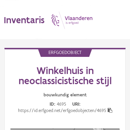
Inventaris
MENU
ERFGOEDOBJECT
Winkelhuis in
Erfgoedobject
neoclassicistische stijl
Aanduidingsobject
bouwkundig
element
Waarneming
ID
4695
URI
Thema
https://id.erfgoed.net/erfgoedobjecten/4695
Gebeurtenis