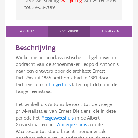
Deze vaststelling
was geldig
van
24-09-2009
tot
29-03-2019
ALGEMEEN
BESCHRIJVING
KENMERKEN
Beschrijving
Winkelhuis in neoclassicistische stijl gebouwd in
opdracht van de schoenmaker Leopold Anthonis,
naar een ontwerp door de architect Ernest
Dieltiëns uit 1885. Anthonis had in 1881 door
Dieltiëns al een
burgerhuis
laten optrekken in de
Lange Leemstraat.
Het winkelhuis Antonis behoort tot de vroege
privé-realisaties van Ernest Dieltiëns, die in deze
periode het
Meisjesweeshuis
in de Albert
Grisarstraat en het
Zuiderpershuis
aan de
Waalsekaai tot stand bracht, monumentale