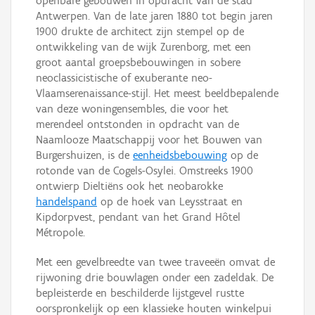
openbare gebouwen in opdracht van de stad
Antwerpen. Van de late jaren 1880 tot begin jaren
1900 drukte de architect zijn stempel op de
ontwikkeling van de wijk Zurenborg, met een
groot aantal groepsbebouwingen in sobere
neoclassicistische of exuberante neo-
Vlaamserenaissance-stijl. Het meest beeldbepalende
van deze woningensembles, die voor het
merendeel ontstonden in opdracht van de
Naamlooze Maatschappij voor het Bouwen van
Burgershuizen, is de
eenheidsbebouwing
op de
rotonde van de Cogels-Osylei. Omstreeks 1900
ontwierp Dieltiëns ook het neobarokke
handelspand
op de hoek van Leysstraat en
Kipdorpvest, pendant van het Grand Hôtel
Métropole.
Met een gevelbreedte van twee traveeën omvat de
rijwoning drie bouwlagen onder een zadeldak. De
bepleisterde en beschilderde lijstgevel rustte
oorspronkelijk op een klassieke houten winkelpui