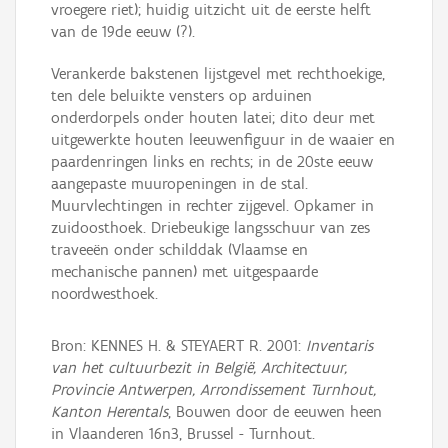
vroegere riet); huidig uitzicht uit de eerste helft
van de 19de eeuw (?).
Verankerde bakstenen lijstgevel met rechthoekige,
ten dele beluikte vensters op arduinen
onderdorpels onder houten latei; dito deur met
uitgewerkte houten leeuwenfiguur in de waaier en
paardenringen links en rechts; in de 20ste eeuw
aangepaste muuropeningen in de stal.
Muurvlechtingen in rechter zijgevel. Opkamer in
zuidoosthoek. Driebeukige langsschuur van zes
traveeën onder schilddak (Vlaamse en
mechanische pannen) met uitgespaarde
noordwesthoek.
Bron: KENNES H. & STEYAERT R. 2001:
Inventaris
van het cultuurbezit in België, Architectuur,
Provincie Antwerpen, Arrondissement Turnhout,
Kanton Herentals
, Bouwen door de eeuwen heen
in Vlaanderen 16n3, Brussel - Turnhout.