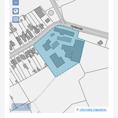
−
Persoon of collectief
Downloads
Hergebruik
Aanmelden
50 m
©
Informatie Vlaanderen