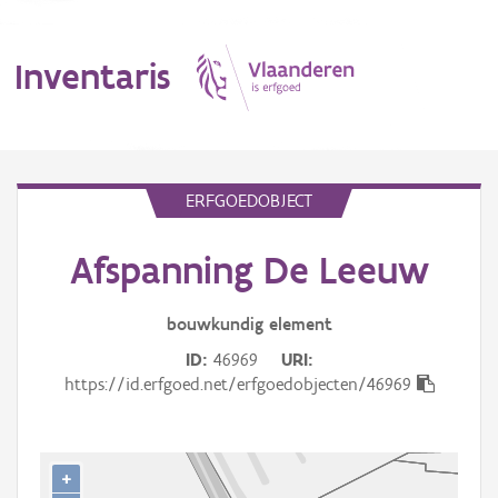
Inventaris
MENU
ERFGOEDOBJECT
Afspanning De Leeuw
Erfgoedobject
Aanduidingsobject
bouwkundig
element
ID
46969
URI
Waarneming
https://id.erfgoed.net/erfgoedobjecten/46969
Thema
Gebeurtenis
+