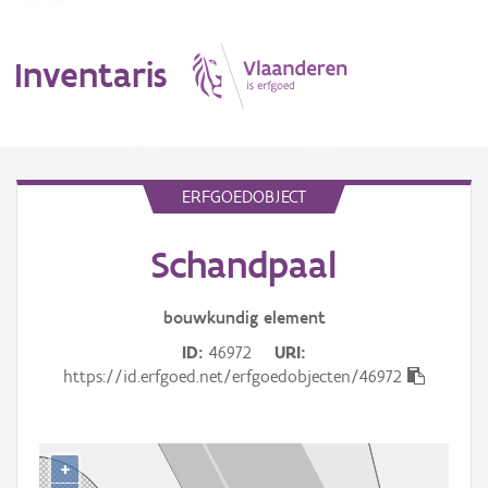
Inventaris
MENU
ERFGOEDOBJECT
Schandpaal
Erfgoedobject
Aanduidingsobject
bouwkundig
element
ID
46972
URI
Waarneming
https://id.erfgoed.net/erfgoedobjecten/46972
Thema
Gebeurtenis
+