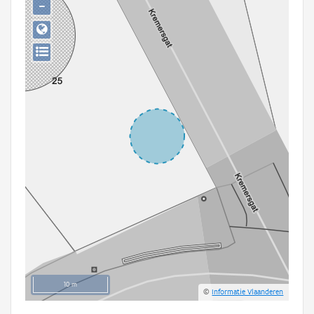
−
Persoon of collectief
Downloads
Hergebruik
Aanmelden
10 m
©
Informatie Vlaanderen