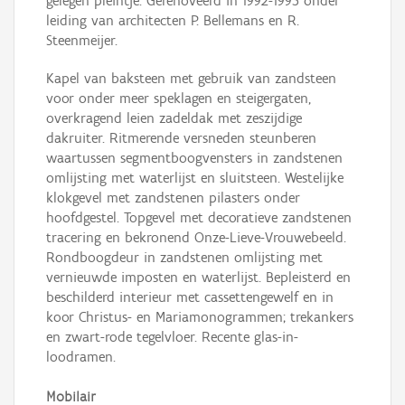
gelegen pleintje. Gerenoveerd in 1992-1995 onder
leiding van architecten P. Bellemans en R.
Steenmeijer.
Kapel van baksteen met gebruik van zandsteen
voor onder meer speklagen en steigergaten,
overkragend leien zadeldak met zeszijdige
dakruiter. Ritmerende versneden steunberen
waartussen segmentboogvensters in zandstenen
omlijsting met waterlijst en sluitsteen. Westelijke
klokgevel met zandstenen pilasters onder
hoofdgestel. Topgevel met decoratieve zandstenen
tracering en bekronend Onze-Lieve-Vrouwebeeld.
Rondboogdeur in zandstenen omlijsting met
vernieuwde imposten en waterlijst. Bepleisterd en
beschilderd interieur met cassettengewelf en in
koor Christus- en Mariamonogrammen; trekankers
en zwart-rode tegelvloer. Recente glas-in-
loodramen.
Mobilair