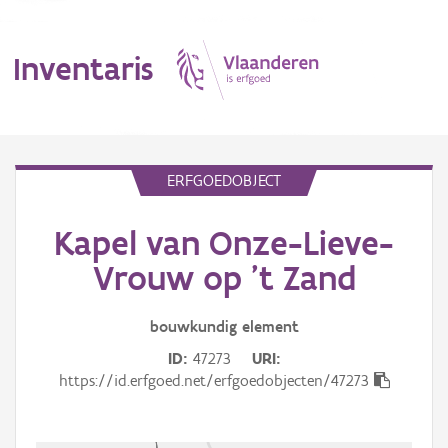
Inventaris
MENU
ERFGOEDOBJECT
Kapel van Onze-Lieve-
Erfgoedobject
Vrouw op 't Zand
Aanduidingsobject
bouwkundig
element
Waarneming
ID
47273
URI
Thema
https://id.erfgoed.net/erfgoedobjecten/47273
Gebeurtenis