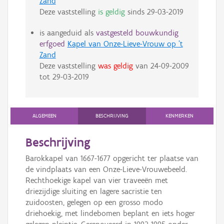
Zand
Deze vaststelling
is geldig
sinds
29-03-2019
is aangeduid als
vastgesteld bouwkundig
erfgoed
Kapel van Onze-Lieve-Vrouw op 't
Zand
Deze vaststelling
was geldig
van
24-09-2009
tot
29-03-2019
ALGEMEEN
BESCHRIJVING
KENMERKEN
Beschrijving
Barokkapel van 1667-1677 opgericht ter plaatse van
de vindplaats van een Onze-Lieve-Vrouwebeeld.
Rechthoekige kapel van vier traveeën met
driezijdige sluiting en lagere sacristie ten
zuidoosten, gelegen op een grosso modo
driehoekig, met lindebomen beplant en iets hoger