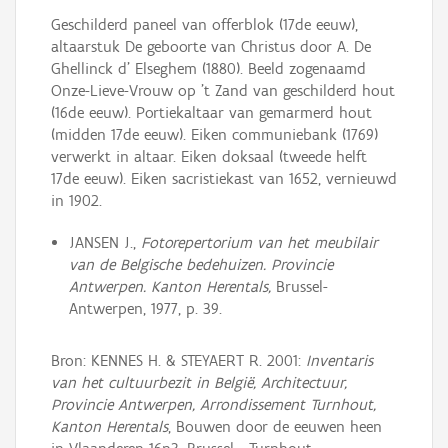
Geschilderd paneel van offerblok (17de eeuw),
altaarstuk De geboorte van Christus door A. De
Ghellinck d' Elseghem (1880). Beeld zogenaamd
Onze-Lieve-Vrouw op 't Zand van geschilderd hout
(16de eeuw). Portiekaltaar van gemarmerd hout
(midden 17de eeuw). Eiken communiebank (1769)
verwerkt in altaar. Eiken doksaal (tweede helft
17de eeuw). Eiken sacristiekast van 1652, vernieuwd
in 1902.
JANSEN J.,
Fotorepertorium van het meubilair
van de Belgische bedehuizen. Provincie
Antwerpen. Kanton Herentals,
Brussel-
Antwerpen, 1977, p. 39.
Bron: KENNES H. & STEYAERT R. 2001:
Inventaris
van het cultuurbezit in België, Architectuur,
Provincie Antwerpen, Arrondissement Turnhout,
Kanton Herentals
, Bouwen door de eeuwen heen