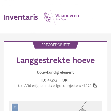
Inventaris
MENU
ERFGOEDOBJECT
Langgestrekte hoeve
Erfgoedobject
Aanduidingsobject
bouwkundig
element
ID
47292
URI
Waarneming
https://id.erfgoed.net/erfgoedobjecten/47292
Thema
Gebeurtenis
+