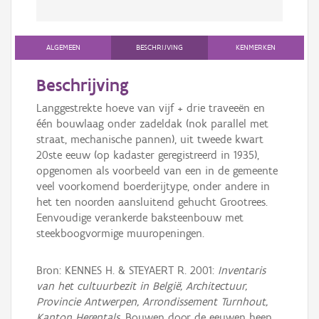
ALGEMEEN
BESCHRIJVING
KENMERKEN
Beschrijving
Langgestrekte hoeve van vijf + drie traveeën en
één bouwlaag onder zadeldak (nok parallel met
straat, mechanische pannen), uit tweede kwart
20ste eeuw (op kadaster geregistreerd in 1935),
opgenomen als voorbeeld van een in de gemeente
veel voorkomend boerderijtype, onder andere in
het ten noorden aansluitend gehucht Grootrees.
Eenvoudige verankerde baksteenbouw met
steekboogvormige muuropeningen.
Bron: KENNES H. & STEYAERT R. 2001:
Inventaris
van het cultuurbezit in België, Architectuur,
Provincie Antwerpen, Arrondissement Turnhout,
Kanton Herentals
, Bouwen door de eeuwen heen