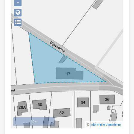
−
Persoon of collectief
Downloads
Hergebruik
Aanmelden
50 m
©
Informatie Vlaanderen