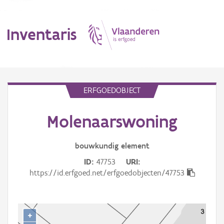
Inventaris
MENU
ERFGOEDOBJECT
Molenaarswoning
Erfgoedobject
Aanduidingsobject
bouwkundig
element
ID
47753
URI
Waarneming
https://id.erfgoed.net/erfgoedobjecten/47753
Thema
Gebeurtenis
+