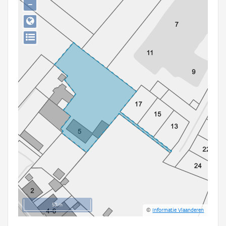
−
Persoon of collectief
Downloads
Hergebruik
Aanmelden
50 m
©
Informatie Vlaanderen