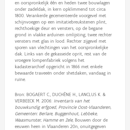
en oorspronkelijk één en heden twee bouwlagen
onder zadeldak, in kern opklimmend tot circa
1800. Verankerde gecementeerde voorgevel met
schijnvoegen op een imitatiebreukstenen plint,
rechthoekige deur en vensters, op de begane
grond in vlakke arduinen omlijsting; twee rechter
vensters met glas in lood. Rechter zijgevel met
sporen van vlechtingen van het oorspronkelijke
dak. Links van de gekasseide oprit, rest van de
vroegere lompenfabriek volgens het
kadasterarchief opgericht in 1866 met enkele
bewaarde traveeën onder shetdaken, vandaag in
ruïne.
Bron: BOGAERT C., DUCHÊNE H., LANCLUS K. &
VERBEECK M. 2006:
Inventaris van het
bouwkundig erfgoed, Provincie Oost-Vlaanderen,
Gemeenten: Berlare, Buggenhout, Lebbeke,
Waasmunster, Hamme en Zele
, Bouwen door de
eeuwen heen in Vlaanderen 20n, onuitgegeven