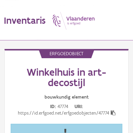
Inventaris
MENU
ERFGOEDOBJECT
Winkelhuis in art-
Erfgoedobject
decostijl
Aanduidingsobject
bouwkundig
element
Waarneming
ID
47774
URI
Thema
https://id.erfgoed.net/erfgoedobjecten/47774
Gebeurtenis