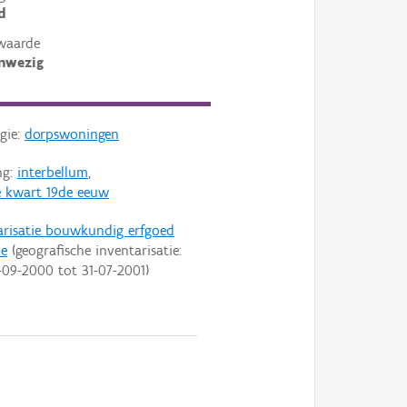
d
waarde
nwezig
gie:
dorpswoningen
ng:
interbellum
,
 kwart 19de eeuw
arisatie bouwkundig erfgoed
ke
(geografische inventarisatie:
-09-2000
tot
31-07-2001
)