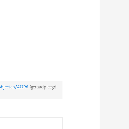
objecten/47796
(geraadpleegd