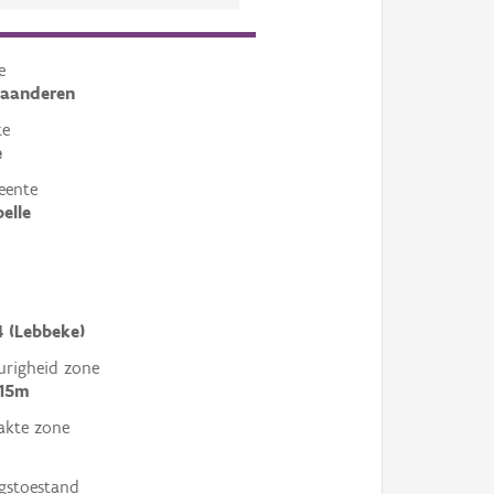
e
laanderen
te
e
eente
elle
4 (Lebbeke)
righeid zone
 15m
akte zone
gstoestand