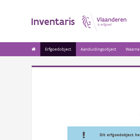
Inventaris
Erfgoedobject
Aanduidingsobject
Waarne
Dit erfgoedobject h