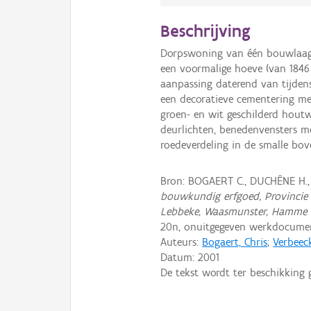
Beschrijving
Dorpswoning van één bouwlaag 
een voormalige hoeve (van 1846
aanpassing daterend van tijdens
een decoratieve cementering met
groen- en wit geschilderd houtw
deurlichten, benedenvensters m
roedeverdeling in de smalle bov
Bron: BOGAERT C., DUCHÊNE H.
bouwkundig erfgoed, Provincie 
Lebbeke, Waasmunster, Hamme 
20n, onuitgegeven werkdocume
Auteurs:
Bogaert, Chris
;
Verbeec
Datum:
2001
De tekst wordt ter beschikking 