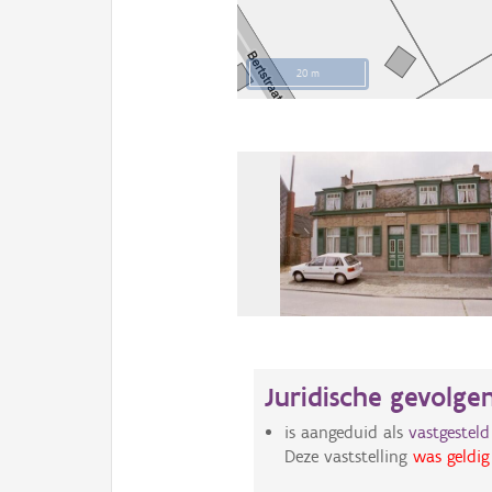
20 m
Juridische gevolge
is aangeduid als
vastgestel
Deze vaststelling
was geldig