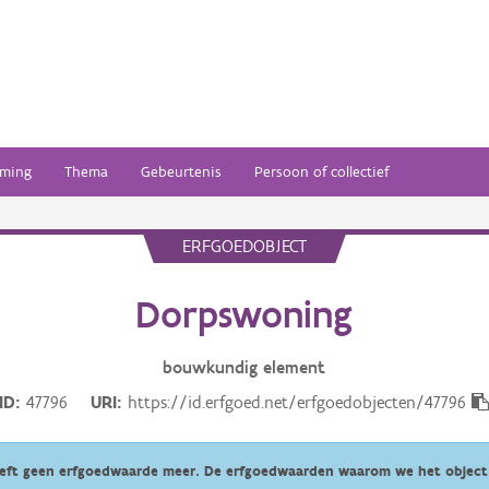
ming
Thema
Gebeurtenis
Persoon of collectief
ERFGOEDOBJECT
Dorpswoning
bouwkundig
element
ID
47796
URI
https://id.erfgoed.net/erfgoedobjecten/47796
eeft geen erfgoedwaarde meer. De erfgoedwaarden waarom we het object 