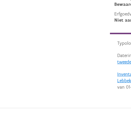
Bewaar
Erfgoed
Niet aa
Typolo
Dateri
tweede
Invent
Lebbe
van
01