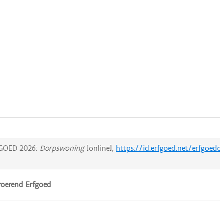
GOED 2026:
Dorpswoning
[online],
https://id.erfgoed.net/erfgoed
oerend Erfgoed