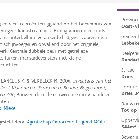
Provinci
en vier traveeën teruggaand op het boerenhuis van
Oost-V
 volgens kadasterarchief). Huidig voorkomen sinds
Gemeen
 het interbellum. Verankerde lijstgevel voorzien van
Lebbek
 schijnvoegen en opvallend door het originele,
erk. Centrale dubbele deur met getraliede
Deelgem
et luiken, mansardevensters met kleine
Denderb
enlichten.
Straat
Dries
, LANCLUS K. & VERBEECK M. 2006:
Inventaris van het
Locatie
Oost-Vlaanderen, Gemeenten: Berlare, Buggenhout,
Dries 3
en Zele
, Bouwen door de eeuwen heen in Vlaanderen
nten.
Nauwkeu
k, Mieke
Tot op
Oppervl
gesteld door:
Agentschap Onroerend Erfgoed (AOE)
544m²
Bewarin