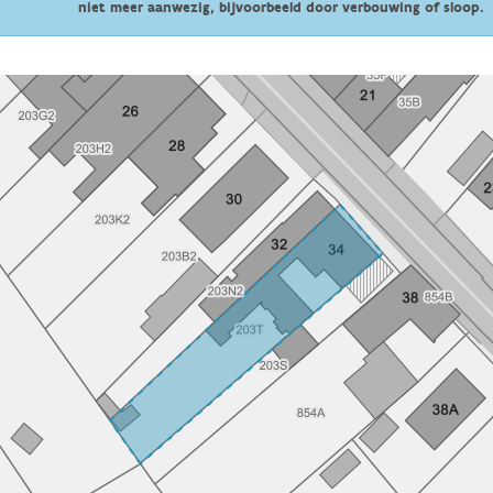
niet meer aanwezig, bijvoorbeeld door verbouwing of sloop.