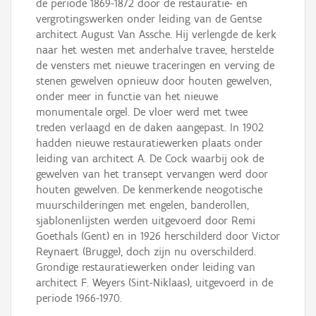
de periode 1869-1872 door de restauratie- en
vergrotingswerken onder leiding van de Gentse
architect August Van Assche. Hij verlengde de kerk
naar het westen met anderhalve travee, herstelde
de vensters met nieuwe traceringen en verving de
stenen gewelven opnieuw door houten gewelven,
onder meer in functie van het nieuwe
monumentale orgel. De vloer werd met twee
treden verlaagd en de daken aangepast. In 1902
hadden nieuwe restauratiewerken plaats onder
leiding van architect A. De Cock waarbij ook de
gewelven van het transept vervangen werd door
houten gewelven. De kenmerkende neogotische
muurschilderingen met engelen, banderollen,
sjablonenlijsten werden uitgevoerd door Remi
Goethals (Gent) en in 1926 herschilderd door Victor
Reynaert (Brugge), doch zijn nu overschilderd.
Grondige restauratiewerken onder leiding van
architect F. Weyers (Sint-Niklaas), uitgevoerd in de
periode 1966-1970.