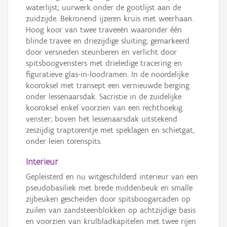
waterlijst; uurwerk onder de gootlijst aan de
zuidzijde. Bekronend ijzeren kruis met weerhaan.
Hoog koor van twee traveeën waaronder één
blinde travee en driezijdige sluiting; gemarkeerd
door versneden steunberen en verlicht door
spitsboogvensters met drieledige tracering en
figuratieve glas-in-loodramen. In de noordelijke
kooroksel met transept een vernieuwde berging
onder lessenaarsdak. Sacristie in de zuidelijke
kooroksel enkel voorzien van een rechthoekig
venster; boven het lessenaarsdak uitstekend
zeszijdig traptorentje met speklagen en schietgat,
onder leien torenspits.
Interieur
Gepleisterd en nu witgeschilderd interieur van een
pseudobasiliek met brede middenbeuk en smalle
zijbeuken gescheiden door spitsboogarcaden op
zuilen van zandsteenblokken op achtzijdige basis
en voorzien van krulbladkapitelen met twee rijen