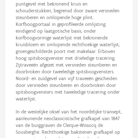
puntgevel met bekronend kruis en
schouderstukken, begrensd door zware versneden
steunberen en omlopende hoge plint.
Korfboogportaal in geprofileerde omlijsting
eindigend op laatgotische basis, onder
korfboogvormige waterlijst met bekronende
kruisbloem en omlopende rechthoekige waterlijst;
groengeschilderde poort met makelaar. Erboven
hoog spitsboogvenster met drieledige tracering.
Zijtraveeën afgezet met versneden steunberen en
doorbroken door tweeledige spitsboogvensters.
Noord- en zuidgevel van vijf traveeën gescheiden
door versneden steunberen en doorbroken door
spitsboogvensters met tweeledige tracering onder
waterlijst.
In de westelijke oksel van het noordelijke transept,
aanleunende neoclassicistische grafkapel van 1847
van de burggraven de Clerque-Wissocq de
Sousberghe. Rechthoekige bakstenen grafkapel op