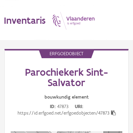
Inventaris
MENU
ERFGOEDOBJECT
Parochiekerk Sint-
Erfgoedobject
Salvator
Aanduidingsobject
bouwkundig
element
Waarneming
ID
47873
URI
Thema
https://id.erfgoed.net/erfgoedobjecten/47873
Gebeurtenis