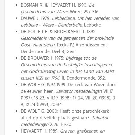
BOSMAN R. & HEYVAERT H. 1990:
De
geschiedenis van Wieze
, Wieze, 297-316.
DAUWE J. 1979:
Lebbeciana. Uit het verleden van
Lebbeke - Wieze - Denderbelle,
Lebbeke.
DE POTTER F. & BROECKAERT J. 1895:
Geschiedenis van de gemeenten der provincie
Oost-Vlaanderen
, Reeks IV, Arrondissement
Dendermonde, Deel 3, Gent.
DE BROUWER J. 1975:
Bijdrage tot de
Geschiedenis van de Kerkelijke Instellingen en
het Godsdienstig Leven in het Land van Aalst
tussen 1621 en 1796,
II, Dendermonde, 392.
DE WOLF G. 1997-1999: De kerk van Wieze door
de eeuwen heen,
Salvator mededelingen
VII.17
(1997), 18-23; VIII.19 (1998), 17-24; VIII.20 (1998), 3-
9; IX.24 (1999), 20-34.
DE WOLF G. 2000: Heeft onze parochiekerk
altijd op dezelfde plaats gestaan?,
Salvator
mededelingen
X.26, 16-30.
HEYVAERT H. 1989:
Graven, grafstenen en