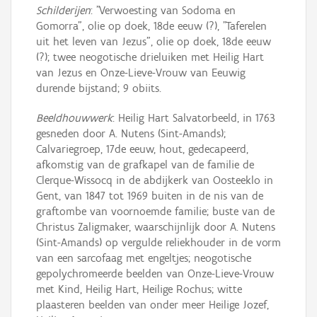
Schilderijen
: "Verwoesting van Sodoma en
Gomorra", olie op doek, 18de eeuw (?), "Taferelen
uit het leven van Jezus", olie op doek, 18de eeuw
(?); twee neogotische drieluiken met Heilig Hart
van Jezus en Onze-Lieve-Vrouw van Eeuwig
durende bijstand; 9 obiits.
Beeldhouwwerk
: Heilig Hart Salvatorbeeld, in 1763
gesneden door A. Nutens (Sint-Amands);
Calvariegroep, 17de eeuw, hout, gedecapeerd,
afkomstig van de grafkapel van de familie de
Clerque-Wissocq in de abdijkerk van Oosteeklo in
Gent, van 1847 tot 1969 buiten in de nis van de
graftombe van voornoemde familie; buste van de
Christus Zaligmaker, waarschijnlijk door A. Nutens
(Sint-Amands) op vergulde reliekhouder in de vorm
van een sarcofaag met engeltjes; neogotische
gepolychromeerde beelden van Onze-Lieve-Vrouw
met Kind, Heilig Hart, Heilige Rochus; witte
plaasteren beelden van onder meer Heilige Jozef,