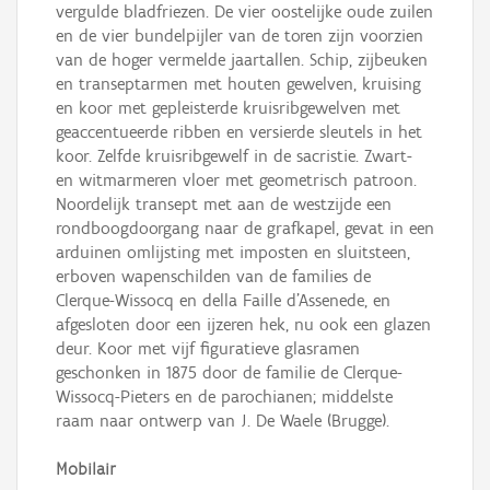
vergulde bladfriezen. De vier oostelijke oude zuilen
en de vier bundelpijler van de toren zijn voorzien
van de hoger vermelde jaartallen. Schip, zijbeuken
en transeptarmen met houten gewelven, kruising
en koor met gepleisterde kruisribgewelven met
geaccentueerde ribben en versierde sleutels in het
koor. Zelfde kruisribgewelf in de sacristie. Zwart-
en witmarmeren vloer met geometrisch patroon.
Noordelijk transept met aan de westzijde een
rondboogdoorgang naar de grafkapel, gevat in een
arduinen omlijsting met imposten en sluitsteen,
erboven wapenschilden van de families de
Clerque-Wissocq en della Faille d’Assenede, en
afgesloten door een ijzeren hek, nu ook een glazen
deur. Koor met vijf figuratieve glasramen
geschonken in 1875 door de familie de Clerque-
Wissocq-Pieters en de parochianen; middelste
raam naar ontwerp van J. De Waele (Brugge).
Mobilair