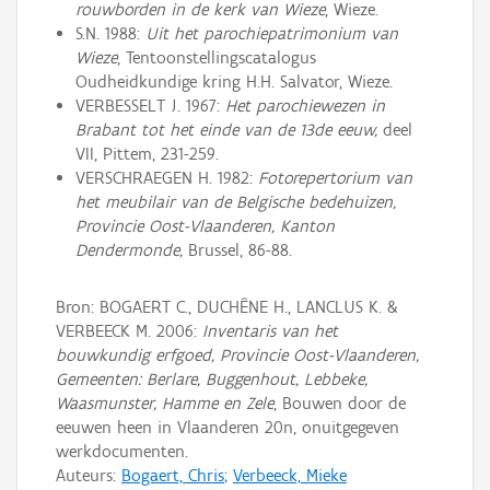
rouwborden in de kerk van Wieze
, Wieze.
S.N. 1988:
Uit het parochiepatrimonium van
Wieze
, Tentoonstellingscatalogus
Oudheidkundige kring H.H. Salvator, Wieze.
VERBESSELT J. 1967:
Het parochiewezen in
Brabant tot het einde van de 13de eeuw,
deel
VII, Pittem, 231-259.
VERSCHRAEGEN H. 1982:
Fotorepertorium van
het meubilair van de Belgische bedehuizen,
Provincie Oost-Vlaanderen, Kanton
Dendermonde,
Brussel, 86-88.
Bron: BOGAERT C., DUCHÊNE H., LANCLUS K. &
VERBEECK M. 2006:
Inventaris van het
bouwkundig erfgoed, Provincie Oost-Vlaanderen,
Gemeenten: Berlare, Buggenhout, Lebbeke,
Waasmunster, Hamme en Zele
, Bouwen door de
eeuwen heen in Vlaanderen 20n, onuitgegeven
werkdocumenten.
Auteurs:
Bogaert, Chris
;
Verbeeck, Mieke