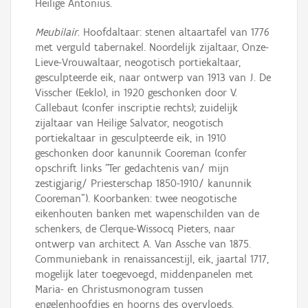
Heilige Antonius.
Meubilair
. Hoofdaltaar: stenen altaartafel van 1776
met verguld tabernakel. Noordelijk zijaltaar, Onze-
Lieve-Vrouwaltaar, neogotisch portiekaltaar,
gesculpteerde eik, naar ontwerp van 1913 van J. De
Visscher (Eeklo), in 1920 geschonken door V.
Callebaut (confer inscriptie rechts); zuidelijk
zijaltaar van Heilige Salvator, neogotisch
portiekaltaar in gesculpteerde eik, in 1910
geschonken door kanunnik Cooreman (confer
opschrift links “Ter gedachtenis van/ mijn
zestigjarig/ Priesterschap 1850-1910/ kanunnik
Cooreman”). Koorbanken: twee neogotische
eikenhouten banken met wapenschilden van de
schenkers, de Clerque-Wissocq Pieters, naar
ontwerp van architect A. Van Assche van 1875.
Communiebank in renaissancestijl, eik, jaartal 1717,
mogelijk later toegevoegd, middenpanelen met
Maria- en Christusmonogram tussen
engelenhoofdjes en hoorns des overvloeds.