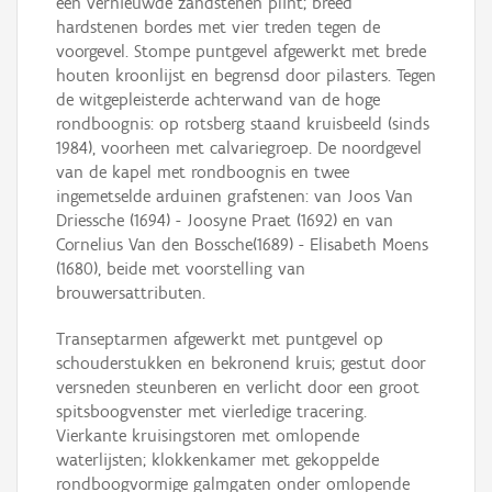
een vernieuwde zandstenen plint; breed
hardstenen bordes met vier treden tegen de
voorgevel. Stompe puntgevel afgewerkt met brede
houten kroonlijst en begrensd door pilasters. Tegen
de witgepleisterde achterwand van de hoge
rondboognis: op rotsberg staand kruisbeeld (sinds
1984), voorheen met calvariegroep. De noordgevel
van de kapel met rondboognis en twee
ingemetselde arduinen grafstenen: van Joos Van
Driessche (1694) - Joosyne Praet (1692) en van
Cornelius Van den Bossche(1689) - Elisabeth Moens
(1680), beide met voorstelling van
brouwersattributen.
Transeptarmen afgewerkt met puntgevel op
schouderstukken en bekronend kruis; gestut door
versneden steunberen en verlicht door een groot
spitsboogvenster met vierledige tracering.
Vierkante kruisingstoren met omlopende
waterlijsten; klokkenkamer met gekoppelde
rondboogvormige galmgaten onder omlopende