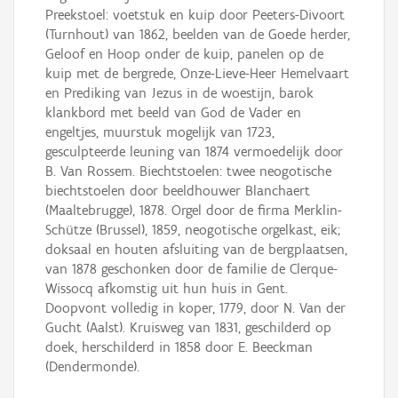
Preekstoel: voetstuk en kuip door Peeters-Divoort
(Turnhout) van 1862, beelden van de Goede herder,
Geloof en Hoop onder de kuip, panelen op de
kuip met de bergrede, Onze-Lieve-Heer Hemelvaart
en Prediking van Jezus in de woestijn, barok
klankbord met beeld van God de Vader en
engeltjes, muurstuk mogelijk van 1723,
gesculpteerde leuning van 1874 vermoedelijk door
B. Van Rossem. Biechtstoelen: twee neogotische
biechtstoelen door beeldhouwer Blanchaert
(Maaltebrugge), 1878. Orgel door de firma Merklin-
Schütze (Brussel), 1859, neogotische orgelkast, eik;
doksaal en houten afsluiting van de bergplaatsen,
van 1878 geschonken door de familie de Clerque-
Wissocq afkomstig uit hun huis in Gent.
Doopvont volledig in koper, 1779, door N. Van der
Gucht (Aalst). Kruisweg van 1831, geschilderd op
doek, herschilderd in 1858 door E. Beeckman
(Dendermonde).