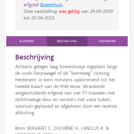
erfgoed
Boerenhuis
Deze vaststelling
was geldig
van
24-09-2009
tot
20-06-2023
ALGEMEEN
BESCHRIJVING
KENMERKEN
Beschrijving
Achterin gelegen laag boerenhuisje ingeplant langs
de oude Dorpswegel of de "Sterreweg" richting
Herdersem, in kern minstens opklimmend tot het
tweede kwart van de 19de eeuw. Verankerde
witgeschilderde erfgevel van vier (?) traveeën met
rechthoekige deur en vensters met valse luiken;
voortuin geplaveid en afgesloten door een recente
afsluiting.
Bron: BOGAERT C., DUCHÊNE H., LANCLUS K. &