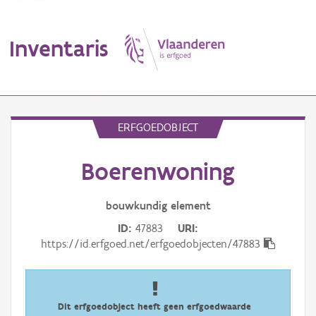
Inventaris
MENU
ERFGOEDOBJECT
Boerenwoning
Erfgoedobject
Aanduidingsobject
bouwkundig
element
ID
47883
URI
Waarneming
https://id.erfgoed.net/erfgoedobjecten/47883
Thema
Gebeurtenis
Dit erfgoedobject heeft geen erfgoedwaarde