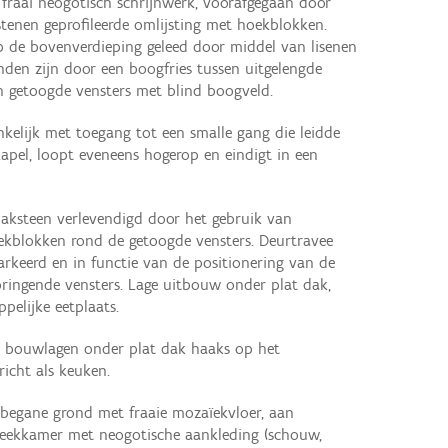
fraai neogotisch schrijnwerk, voorafgegaan door
dstenen geprofileerde omlijsting met hoekblokken.
op de bovenverdieping geleed door middel van lisenen
den zijn door een boogfries tussen uitgelengde
 getoogde vensters met blind boogveld.
kelijk met toegang tot een smalle gang die leidde
apel, loopt eveneens hogerop en eindigt in een
baksteen verlevendigd door het gebruik van
ekblokken rond de getoogde vensters. Deurtravee
rkeerd en in functie van de positionering van de
ringende vensters. Lage uitbouw onder plat dak,
pelijke eetplaats.
e bouwlagen onder plat dak haaks op het
icht als keuken.
begane grond met fraaie mozaïekvloer, aan
reekkamer met neogotische aankleding (schouw,