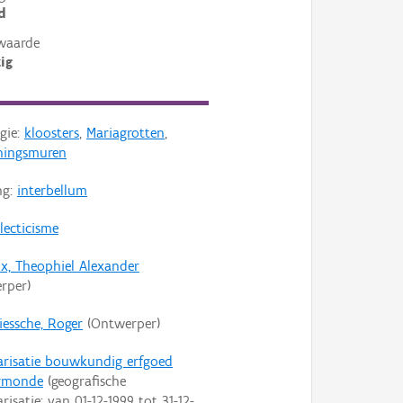
d
waarde
ig
gie:
kloosters
,
Mariagrotten
,
ningsmuren
ng:
interbellum
lecticisme
ux, Theophiel Alexander
rper)
iessche, Roger
(Ontwerper)
arisatie bouwkundig erfgoed
rmonde
(geografische
arisatie: van
01-12-1999
tot
31-12-