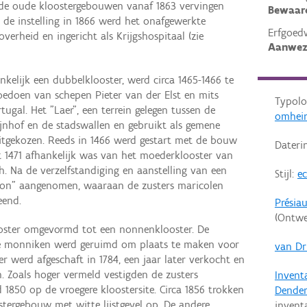
 de oude kloostergebouwen vanaf 1863 vervingen
Bewaar
 de instelling in 1866 werd het onafgewerkte
Erfgoed
rheid en ingericht als Krijgshospitaal (zie
Aanwez
nkelijk een dubbelklooster, werd circa 1465-1466 te
edoen van schepen Pieter van der Elst en mits
Typolo
ugal. Het "Laer", een terrein gelegen tussen de
omhei
ijnhof en de stadswallen en gebruikt als gemene
uitgekozen. Reeds in 1466 werd gestart met de bouw
Dateri
t 1471 afhankelijk was van het moederklooster van
. Na de verzelfstandiging en aanstelling van een
Stijl:
ec
oon" aangenomen, waaraan de zusters maricolen
eend.
Présia
(Ontwe
ooster omgevormd tot een nonnenklooster. De
 de monniken werd geruimd om plaats te maken voor
van Dr
er werd afgeschaft in 1784, een jaar later verkocht en
. Zoals hoger vermeld vestigden de zusters
Invent
850 op de vroegere kloostersite. Circa 1856 trokken
Dende
stergebouw met witte lijstgevel op. De andere
invent