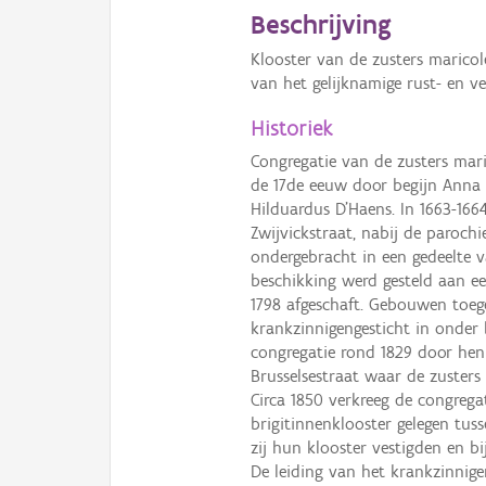
Beschrijving
Klooster van de zusters marico
van het gelijknamige rust- en ve
Historiek
Congregatie van de zusters mari
de 17de eeuw door begijn Anna
Hilduardus D’Haens. In 1663-1664
Zwijvickstraat, nabij de parochie
ondergebracht in een gedeelte va
beschikking werd gesteld aan e
1798 afgeschaft. Gebouwen toeg
krankzinnigengesticht in onder
congregatie rond 1829 door hen 
Brusselsestraat waar de zusters
Circa 1850 verkreeg de congrega
brigitinnenklooster gelegen tus
zij hun klooster vestigden en b
De leiding van het krankzinnig