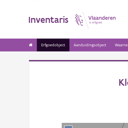
Inventaris
Erfgoedobject
Aanduidingsobject
Waarne
Kl