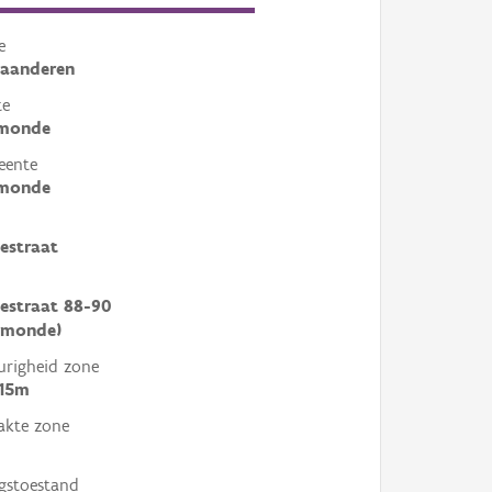
e
laanderen
te
monde
eente
monde
sestraat
sestraat 88-90
rmonde)
righeid zone
 15m
akte zone
gstoestand