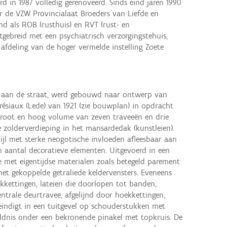
d in 1987 volledig gerenoveerd. Sinds eind jaren 1990
r de VZW Provincialaat Broeders van Liefde en
 als ROB (rusthuis) en RVT (rust- en
itgebreid met een psychiatrisch verzorgingstehuis,
 afdeling van de hoger vermelde instelling Zoete
 aan de straat, werd gebouwd naar ontwerp van
résiaux (Lede) van 1921 (zie bouwplan) in opdracht
Groot en hoog volume van zeven traveeën en drie
zolderverdieping in het mansardedak (kunstleien).
stijl met sterke neogotische invloeden afleesbaar aan
 aantal decoratieve elementen. Uitgevoerd in een
e met eigentijdse materialen zoals betegeld parement
et gekoppelde getraliede keldervensters. Eveneens
kkettingen, lateien die doorlopen tot banden,
entrale deurtravee, afgelijnd door hoekkettingen,
eindigt in een tuitgevel op schouderstukken met
dnis onder een bekronende pinakel met topkruis. De