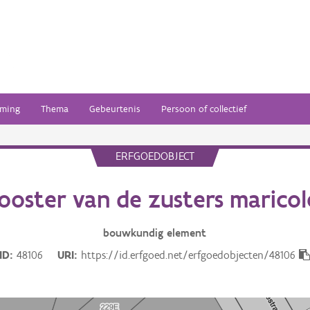
ming
Thema
Gebeurtenis
Persoon of collectief
ERFGOEDOBJECT
ooster van de zusters marico
bouwkundig
element
ID
48106
URI
https://id.erfgoed.net/erfgoedobjecten/48106