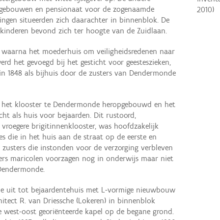
oolgebouwen en pensionaat voor de zogenaamde
2010
)
rlingen situeerden zich daarachter in binnenblok. De
 kinderen bevond zich ter hoogte van de Zuidlaan.
f, waarna het moederhuis om veiligheidsredenen naar
rd het gevoegd bij het gesticht voor geesteszieken,
in 1848 als bijhuis door de zusters van Dendermonde
d het klooster te Dendermonde heropgebouwd en het
cht als huis voor bejaarden. Dit rustoord,
vroegere brigitinnenklooster, was hoofdzakelijk
 die in het huis aan de straat op de eerste en
zusters die instonden voor de verzorging verbleven
ters maricolen voorzagen nog in onderwijs maar niet
 Dendermonde.
de uit tot bejaardentehuis met L-vormige nieuwbouw
itect R. van Driessche (Lokeren) in binnenblok
e west-oost georiënteerde kapel op de begane grond.