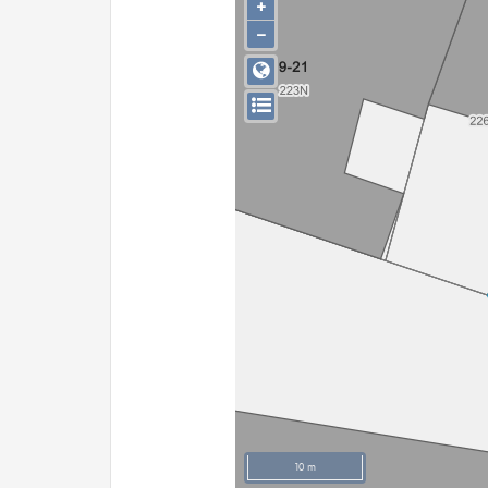
+
−
10 m