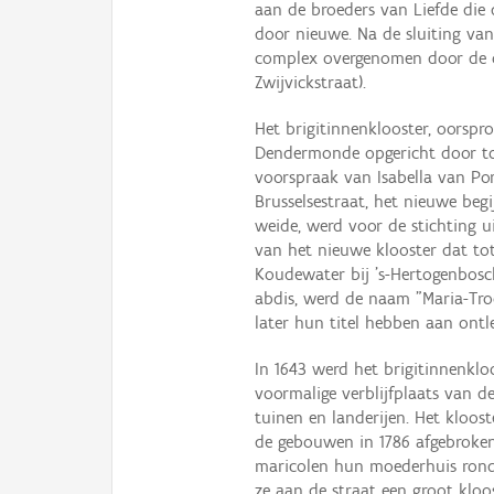
aan de broeders van Liefde die
door nieuwe. Na de sluiting van
complex overgenomen door de ove
Zwijvickstraat).
Het brigitinnenklooster, oorspro
Dendermonde opgericht door to
voorspraak van Isabella van Port
Brusselsestraat, het nieuwe beg
weide, werd voor de stichting 
van het nieuwe klooster dat to
Koudewater bij ’s-Hertogenbosch
abdis, werd de naam "Maria-Tr
later hun titel hebben aan ontl
In 1643 werd het brigitinnenkl
voormalige verblijfplaats van
tuinen en landerijen. Het kloost
de gebouwen in 1786 afgebroken
maricolen hun moederhuis rond 1
ze aan de straat een groot kloo