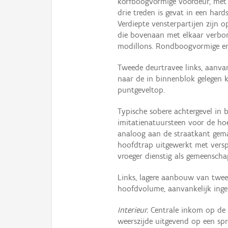
korfboogvormige voordeur, met 
drie treden is gevat in een har
Verdiepte vensterpartijen zijn 
die bovenaan met elkaar verbon
modillons. Rondboogvormige en
Tweede deurtravee links, aanvan
naar de in binnenblok gelegen k
puntgeveltop.
Typische sobere achtergevel in 
imitatienatuursteen voor de ho
analoog aan de straatkant gema
hoofdtrap uitgewerkt met versp
vroeger dienstig als gemeenschap
Links, lagere aanbouw van twe
hoofdvolume, aanvankelijk inger
Interieur.
Centrale inkom op de 
weerszijde uitgevend op een sp