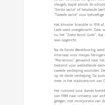
vleugels, kapel alsook de sch
"Eerste sectie" of betalende lee
"Tweede sectie" voor behoeftige
Het klooster brandde in 1914 a
Lede werd overgebracht. Daar we
nu het "Zoete Nood Gods", dat 
was opgericht.
Na de Eerste Wereldoorlog wer
internaat voor meisjes heringeri
"Mariatroon" genaamd naar het 
bestemd voor welstellende dames
tweede verdieping woonden. De 
op de derde verdieping. De zus
meer in het stadscentrum van
Het rustoord voor dames breid
van 1984 naar ontwerp van arch
gelegen, met incorporatie van d