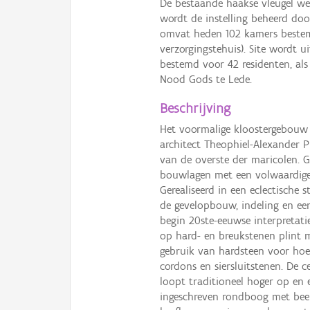
De bestaande haakse vleugel wer
wordt de instelling beheerd doo
omvat heden 102 kamers bestemd
verzorgingstehuis). Site wordt u
bestemd voor 42 residenten, als
Nood Gods te Lede.
Beschrijving
Het voormalige kloostergebouw
architect Theophiel-Alexander P
van de overste der maricolen. 
bouwlagen met een volwaardige 
Gerealiseerd in een eclectische 
de gevelopbouw, indeling en een
begin 20ste-eeuwse interpretati
op hard- en breukstenen plint m
gebruik van hardsteen voor hoe
cordons en siersluitstenen. De c
loopt traditioneel hoger op en 
ingeschreven rondboog met beel