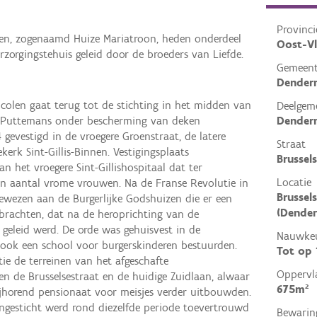
Provinci
len, zogenaamd Huize Mariatroon, heden onderdeel
Oost-V
rzorgingstehuis geleid door de broeders van Liefde.
Gemeen
Dender
colen gaat terug tot de stichting in het midden van
Deelgem
Dender
 Puttemans onder bescherming van deken
 gevestigd in de vroegere Groenstraat, de latere
Straat
kerk Sint-Gillis-Binnen. Vestigingsplaats
Brussel
n het vroegere Sint-Gillishospitaal dat ter
Locatie
en aantal vrome vrouwen. Na de Franse Revolutie in
Brussel
ewezen aan de Burgerlijke Godshuizen die er een
(Dende
 brachten, dat na de heroprichting van de
geleid werd. De orde was gehuisvest in de
Nauwkeu
 ook een school voor burgerskinderen bestuurden.
Tot op
tie de terreinen van het afgeschafte
Oppervl
sen de Brusselsestraat en de huidige Zuidlaan, alwaar
675m²
ijhorend pensionaat voor meisjes verder uitbouwden.
engesticht werd rond diezelfde periode toevertrouwd
Bewarin