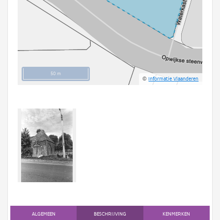
50 m
©
Informatie Vlaanderen
ALGEMEEN
BESCHRIJVING
KENMERKEN