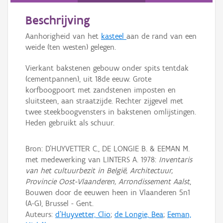
Beschrijving
Aanhorigheid van het
kasteel
aan de rand van een
weide (ten westen) gelegen.
Vierkant bakstenen gebouw onder spits tentdak
(cementpannen), uit 18de eeuw. Grote
korfboogpoort met zandstenen imposten en
sluitsteen, aan straatzijde. Rechter zijgevel met
twee steekboogvensters in bakstenen omlijstingen.
Heden gebruikt als schuur.
Bron: D'HUYVETTER C., DE LONGIE B. & EEMAN M.
met medewerking van LINTERS A. 1978:
Inventaris
van het cultuurbezit in België, Architectuur,
Provincie Oost-Vlaanderen, Arrondissement Aalst
,
Bouwen door de eeuwen heen in Vlaanderen 5n1
(A-G), Brussel - Gent.
Auteurs:
d'Huyvetter, Clio
;
de Longie, Bea
;
Eeman,