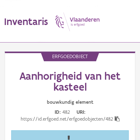
Inventaris
MENU
ERFGOEDOBJECT
Aanhorigheid van het
Erfgoedobject
kasteel
Aanduidingsobject
bouwkundig
element
Waarneming
ID
482
URI
Thema
https://id.erfgoed.net/erfgoedobjecten/482
Gebeurtenis