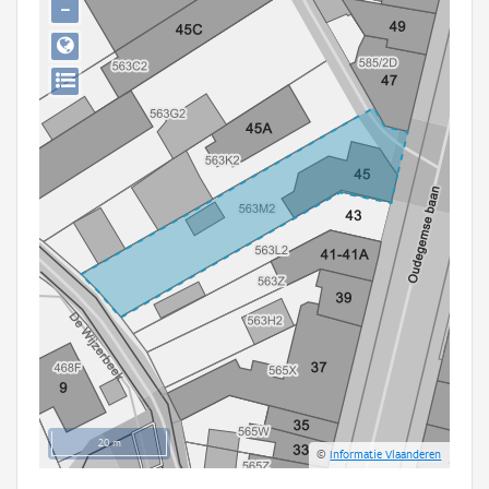
−
Persoon of collectief
Downloads
Hergebruik
Aanmelden
20 m
©
Informatie Vlaanderen