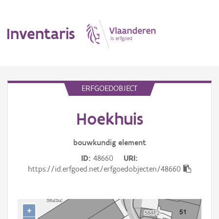
Inventaris
MENU
ERFGOEDOBJECT
Hoekhuis
Erfgoedobject
Aanduidingsobject
bouwkundig
element
ID
48660
URI
Waarneming
https://id.erfgoed.net/erfgoedobjecten/48660
Thema
Gebeurtenis
+