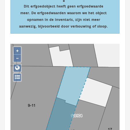
Persoon of collectief
Dit erfgoedobject heeft geen erfgoedwaarde
meer. De erfgoedwaarden waarom we het object
Downloads
opnamen in de inventaris, zijn niet meer
aanwezig, bijvoorbeeld door verbouwing of sloop.
Hergebruik
Aanmelden
+
−