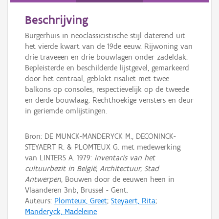
Beschrijving
Burgerhuis in neoclassicistische stijl daterend uit
het vierde kwart van de 19de eeuw. Rijwoning van
drie traveeën en drie bouwlagen onder zadeldak.
Bepleisterde en beschilderde lijstgevel, gemarkeerd
door het centraal, geblokt risaliet met twee
balkons op consoles, respectievelijk op de tweede
en derde bouwlaag. Rechthoekige vensters en deur
in geriemde omlijstingen.
Bron: DE MUNCK-MANDERYCK M., DECONINCK-
STEYAERT R. & PLOMTEUX G. met medewerking
van LINTERS A. 1979:
Inventaris van het
cultuurbezit in België, Architectuur, Stad
Antwerpen
, Bouwen door de eeuwen heen in
Vlaanderen 3nb, Brussel - Gent.
Auteurs:
Plomteux, Greet
;
Steyaert, Rita
;
Manderyck, Madeleine