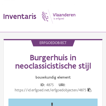
Inventaris
MENU
ERFGOEDOBJECT
Burgerhuis in
Erfgoedobject
neoclassicistische stijl
Aanduidingsobject
bouwkundig
element
Waarneming
ID
4875
URI
Thema
https://id.erfgoed.net/erfgoedobjecten/4875
Gebeurtenis