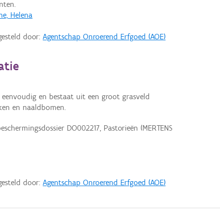
nten.
e, Helena
gesteld door:
Agentschap Onroerend Erfgoed (AOE)
atie
 eenvoudig en bestaat uit een groot grasveld
iken en naaldbomen.
 beschermingsdossier DO002217, Pastorieën (MERTENS
gesteld door:
Agentschap Onroerend Erfgoed (AOE)