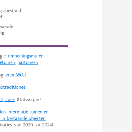
²
gstoestand
d
waarde
ig
gie:
omheiningsmuren
,
ietuinen
,
pastorieën
ng:
voor WO I
otraditioneel
s, Jules
(Ontwerper)
len informatie tuinen en
 in bestaande objecten
isaties: van
2020
tot
2024
)