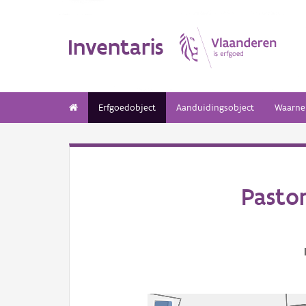
Inventaris
Erfgoedobject
Aanduidingsobject
Waarne
Pasto