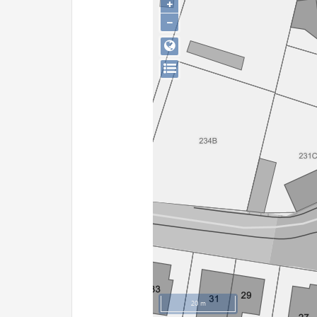
+
−
20 m