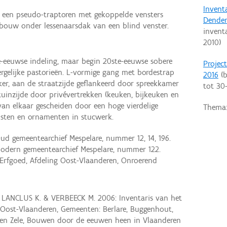
Invent
an een pseudo-traptoren met gekoppelde vensters
Dende
bouw onder lessenaarsdak van een blind venster.
invent
2010
)
e-eeuwse indeling, maar begin 20ste-eeuwse sobere
Projec
gelijke pastorieën. L-vormige gang met bordestrap
2016
(b
er, aan de straatzijde geflankeerd door spreekkamer
tot
30
e tuinzijde door privévertrekken (keuken, bijkeuken en
 van elkaar gescheiden door een hoge vierdelige
Thema
lijsten en ornamenten in stucwerk.
d gemeentearchief Mespelare, nummer 12, 14, 196.
odern gemeentearchief Mespelare, nummer 122.
Erfgoed, Afdeling Oost-Vlaanderen, Onroerend
 LANCLUS K. & VERBEECK M. 2006: Inventaris van het
Oost-Vlaanderen, Gemeenten: Berlare, Buggenhout,
n Zele, Bouwen door de eeuwen heen in Vlaanderen