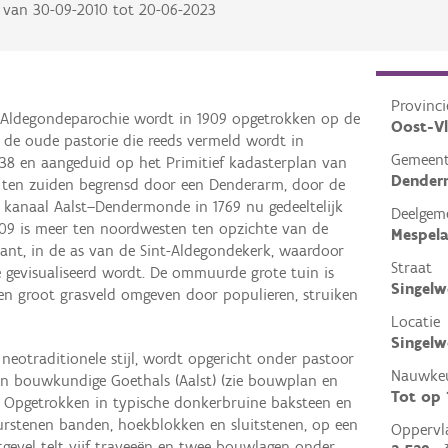
van
30-09-2010
tot
20-06-2023
Provinci
t-Aldegondeparochie wordt in 1909 opgetrokken op de
Oost-V
 de oude pastorie die reeds vermeld wordt in
Gemeen
738 en aangeduid op het Primitief kadasterplan van
Dender
dt ten zuiden begrensd door een Denderarm, door de
t kanaal Aalst–Dendermonde in 1769 nu gedeeltelijk
Deelgem
09 is meer ten noordwesten ten opzichte van de
Mespela
lant, in de as van de Sint-Aldegondekerk, waardoor
Straat
 gevisualiseerd wordt. De ommuurde grote tuin is
Singelw
een groot grasveld omgeven door populieren, struiken
Locatie
Singelw
neotraditionele stijl, wordt opgericht onder pastoor
Nauwkeu
n bouwkundige Goethals (Aalst) (zie bouwplan en
Tot op
). Opgetrokken in typische donkerbruine baksteen en
urstenen banden, hoekblokken en sluitstenen, op een
Oppervl
stgevel telt vijf traveeën en twee bouwlagen onder