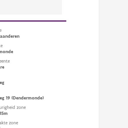
e
laanderen
te
monde
eente
re
eg
eg 19 (Dendermonde)
righeid zone
 15m
akte zone