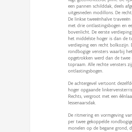
een pannen schilddak, deels af
uitgesneden modillons. De rech
De linkse tweeënhalve traveeën 
met drie ontlastingsbogen en 
bovenlicht. De eerste verdiepin
het middelste hoger is dan de t
verdieping een recht bolkozijn.
rondbogige vensters waarbij het
opgetrokken werd dan de twee a
topraam. Alle rechte vensters zi
ontlastingsbogen.
De achtergevel vertoont dezelfd
hoger opgaande linkervensterri
Rechts, vergroot met een éénl
lessenaarsdak.
De ritmering en vormgeving van
per twee gekoppelde rondbogig
monelen op de begane grond, dr