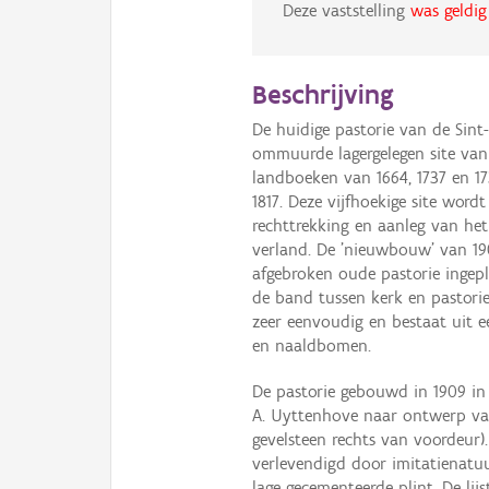
Deze vaststelling
was geldig
Beschrijving
De huidige pastorie van de Sin
ommuurde lagergelegen site van
landboeken van 1664, 1737 en 1
1817. Deze vijfhoekige site wor
rechttrekking en aanleg van he
verland. De 'nieuwbouw' van 19
afgebroken oude pastorie ingep
de band tussen kerk en pastorie
zeer eenvoudig en bestaat uit 
en naaldbomen.
De pastorie gebouwd in 1909 in 
A. Uyttenhove naar ontwerp va
gevelsteen rechts van voordeur
verlevendigd door imitatienatu
lage gecementeerde plint. De lij