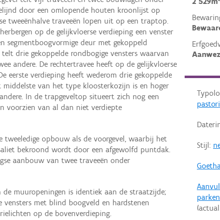
2 529m
gelijnd door een omlopende houten kroonlijst op
Bewarin
tse tweeënhalve traveeën lopen uit op een traptop.
Bewaar
herbergen op de gelijkvloerse verdieping een venster
een segmentboogvormige deur met gekoppeld
Erfgoed
g telt drie gekoppelde rondbogige vensters waarvan
Aanwez
wee andere. De rechtertravee heeft op de gelijkvloerse
 De eerste verdieping heeft wederom drie gekoppelde
 middelste van het type kloosterkozijn is en hoger
Typolo
ndere. In de trapgeveltop situeert zich nog een
pastor
jn voorzien van al dan niet verdiepte
Dateri
e tweeledige opbouw als de voorgevel, waarbij het
Stijl:
ne
saliet bekroond wordt door een afgewolfd puntdak.
aagse aanbouw van twee traveeën onder
Goethal
Aanvul
 de muuropeningen is identiek aan de straatzijde;
parken
e vensters met blind boogveld en hardstenen
(actual
ielichten op de bovenverdieping.