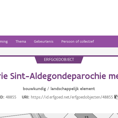
ming
Thema
Gebeurtenis
Persoon of collectief
ERFGOEDOBJECT
rie Sint-Aldegondeparochie me
bouwkundig
/
landschappelijk
element
ID
48855
URI
https://id.erfgoed.net/erfgoedobjecten/48855