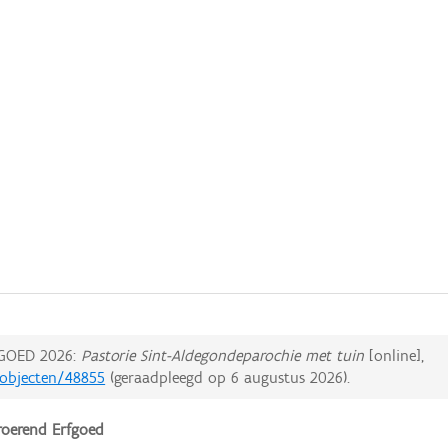
GOED 2026:
Pastorie Sint-Aldegondeparochie met tuin
[online],
dobjecten/48855
(geraadpleegd op
6 augustus 2026
).
oerend Erfgoed