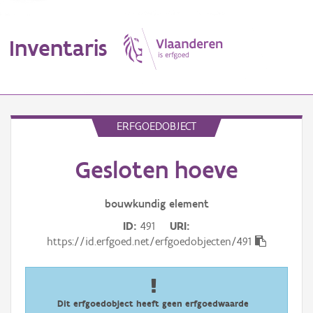
Inventaris
MENU
ERFGOEDOBJECT
Gesloten hoeve
Erfgoedobject
Aanduidingsobject
bouwkundig
element
ID
491
URI
Waarneming
https://id.erfgoed.net/erfgoedobjecten/491
Thema
Gebeurtenis
Dit erfgoedobject heeft geen erfgoedwaarde