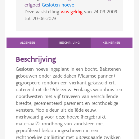
erfgoed
Gesloten hoeve
Deze vaststelling
was geldig
van
24-09-2009
tot
20-06-2023
ALGEMEEN
BESCHRIJVING
KENMERKEN
Beschrijving
Gesloten hoeve ingeplant in een bocht. Bakstenen
gebouwen onder zadeldaken (Vlaamse pannen)
gegroepeerd rondom een vierkant gekasseid erf,
daterend uit de 19de eeuw. Eenlaags woonhuis ten
noordwesten met vijf traveeën van verschillende
breedte, gecementeerd parement en rechthoekige
vensters. Mooie deur uit de 18de eeuw,
merkwaardig voor deze hoeve (hergebruikt
materiaal?): rondboog van zandsteen met
geprofileerd beloop ingeschreven in een
rechthoekige omlijsting met uitgespaarde zwikken,