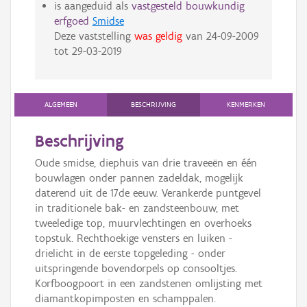
is aangeduid als
vastgesteld bouwkundig
erfgoed
Smidse
Deze vaststelling
was geldig
van
24-09-2009
tot
29-03-2019
ALGEMEEN
BESCHRIJVING
KENMERKEN
Beschrijving
Oude smidse, diephuis van drie traveeën en één
bouwlagen onder pannen zadeldak, mogelijk
daterend uit de 17de eeuw. Verankerde puntgevel
in traditionele bak- en zandsteenbouw, met
tweeledige top, muurvlechtingen en overhoeks
topstuk. Rechthoekige vensters en luiken -
drielicht in de eerste topgeleding - onder
uitspringende bovendorpels op consooltjes.
Korfboogpoort in een zandstenen omlijsting met
diamantkopimposten en schamppalen.