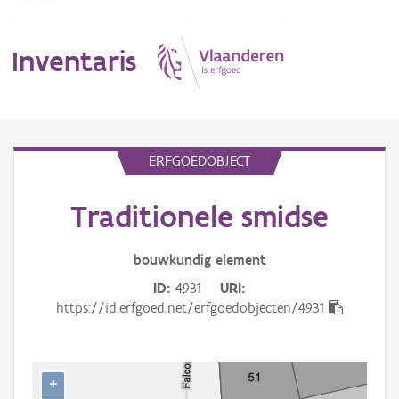
Inventaris
MENU
ERFGOEDOBJECT
Traditionele smidse
Erfgoedobject
Aanduidingsobject
bouwkundig
element
ID
4931
URI
Waarneming
https://id.erfgoed.net/erfgoedobjecten/4931
Thema
Gebeurtenis
+