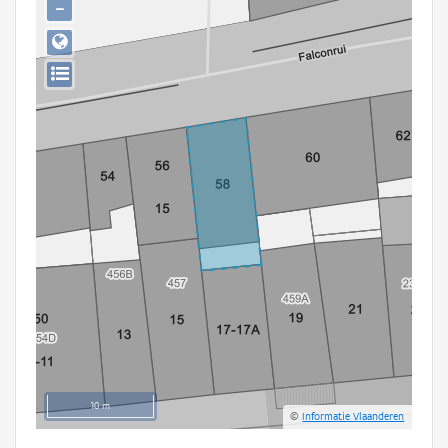
−
Persoon of collectief
Downloads
Hergebruik
Aanmelden
10 m
©
Informatie Vlaanderen