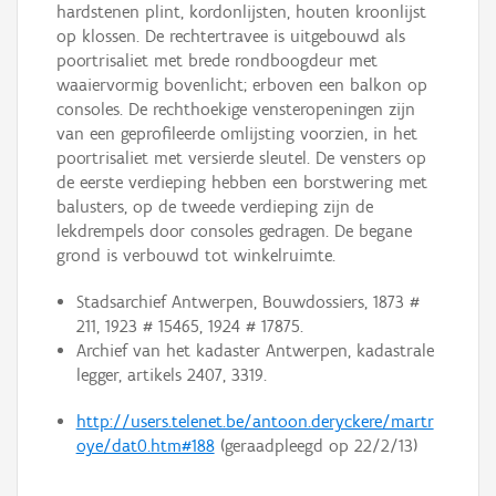
hardstenen plint, kordonlijsten, houten kroonlijst
op klossen. De rechtertravee is uitgebouwd als
poortrisaliet met brede rondboogdeur met
waaiervormig bovenlicht; erboven een balkon op
consoles. De rechthoekige vensteropeningen zijn
van een geprofileerde omlijsting voorzien, in het
poortrisaliet met versierde sleutel. De vensters op
de eerste verdieping hebben een borstwering met
balusters, op de tweede verdieping zijn de
lekdrempels door consoles gedragen. De begane
grond is verbouwd tot winkelruimte.
Stadsarchief Antwerpen, Bouwdossiers, 1873 #
211, 1923 # 15465, 1924 # 17875.
Archief van het kadaster Antwerpen, kadastrale
legger, artikels 2407, 3319.
http://users.telenet.be/antoon.deryckere/martr
oye/dat0.htm#188
(geraadpleegd op 22/2/13)