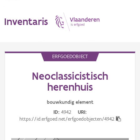
Inventaris
MENU
ERFGOEDOBJECT
Neoclassicistisch
Erfgoedobject
herenhuis
Aanduidingsobject
bouwkundig
element
Waarneming
ID
4942
URI
Thema
https://id.erfgoed.net/erfgoedobjecten/4942
Gebeurtenis