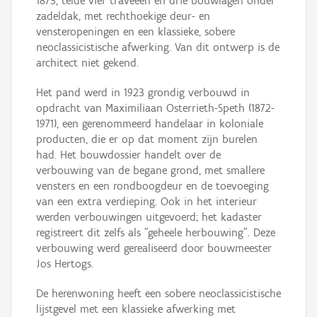
1873, telde vier traveeën en drie bouwlagen onder
zadeldak, met rechthoekige deur- en
vensteropeningen en een klassieke, sobere
neoclassicistische afwerking. Van dit ontwerp is de
architect niet gekend.
Het pand werd in 1923 grondig verbouwd in
opdracht van Maximiliaan Osterrieth-Speth (1872-
1971), een gerenommeerd handelaar in koloniale
producten, die er op dat moment zijn burelen
had. Het bouwdossier handelt over de
verbouwing van de begane grond, met smallere
vensters en een rondboogdeur en de toevoeging
van een extra verdieping. Ook in het interieur
werden verbouwingen uitgevoerd; het kadaster
registreert dit zelfs als "geheele herbouwing". Deze
verbouwing werd gerealiseerd door bouwmeester
Jos Hertogs.
De herenwoning heeft een sobere neoclassicistische
lijstgevel met een klassieke afwerking met