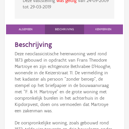
Deze vaststelling
was geldig
van
24-09-2009
tot
29-03-2019
ALGEMEEN
BESCHRIJVING
KENMERKEN
Beschrijving
Deze neoclassicistische herenwoning werd rond
1873 gebouwd in opdracht van Frans Theodore
Martroye en zijn echtgenote Bethrabee D’Hooghe,
wonende in de Keizerstraat 11. De vermelding in
het kadaster als persoon "zonder beroep", de
stempel op het briefpapier in de bouwaanvraag
met "F. & H. Martroye" en de grote woning met
oorspronkelijk burelen in het achterhuis in de
Kipdorpvest, doen ons vermoeden dat Martroye
een zakenman was.
De oorspronkelijke woning, zoals gebouwd rond