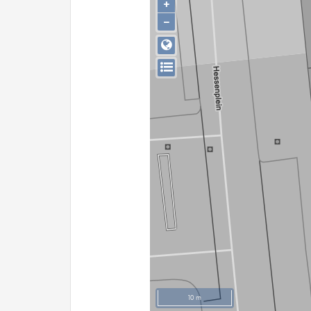
+
−
10 m