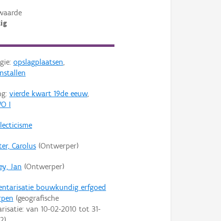
waarde
ig
gie:
opslagplaatsen
,
nstallen
ng:
vierde kwart 19de eeuw
,
O I
lecticisme
er, Carolus
(Ontwerper)
ey, Jan
(Ontwerper)
entarisatie bouwkundig erfgoed
rpen
(geografische
arisatie: van
10-02-2010
tot
31-
22
)