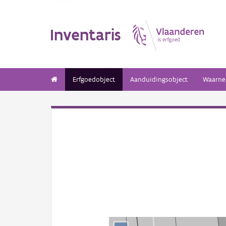
Inventaris
Erfgoedobject
Aanduidingsobject
Waarne