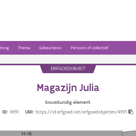
ming
Thema
Gebeurtenis
Persoon of collectief
ERFGOEDOBJECT
Magazijn Julia
bouwkundig
element
ID
4991
URI
https://id.erfgoed.net/erfgoedobjecten/4991