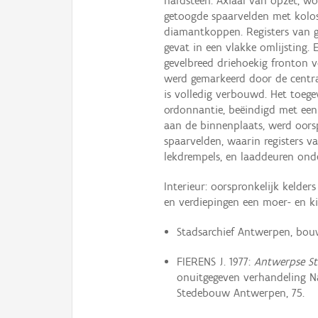
hardsteen. Axiaal van opzet, w
getoogde spaarvelden met koloss
diamantkoppen. Registers van g
gevat in een vlakke omlijsting.
gevelbreed driehoekig fronton v
werd gemarkeerd door de centr
is volledig verbouwd. Het toegev
ordonnantie, beëindigd met een 
aan de binnenplaats, werd oors
spaarvelden, waarin registers
lekdrempels, en laaddeuren onder
Interieur: oorspronkelijk keld
en verdiepingen een moer- en ki
Stadsarchief Antwerpen, bouw
FIERENS J. 1977:
Antwerpse St
onuitgegeven verhandeling N
Stedebouw Antwerpen, 75.