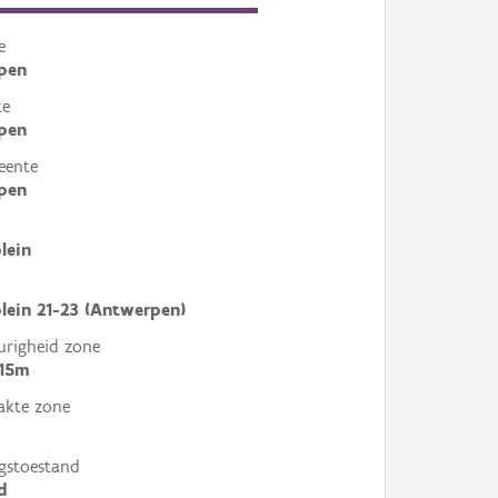
e
pen
te
pen
eente
pen
lein
lein 21-23 (Antwerpen)
righeid zone
 15m
akte zone
gstoestand
d