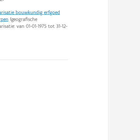
arisatie bouwkundig erfgoed
rpen
(geografische
arisatie: van
01-01-1975
tot
31-12-