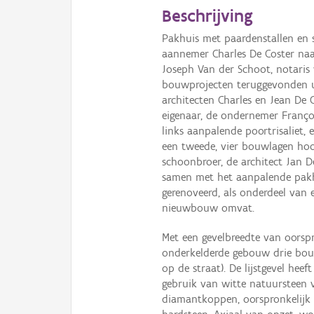
Beschrijving
Pakhuis met paardenstallen en s
aannemer Charles De Coster naa
Joseph Van der Schoot, notaris 
bouwprojecten teruggevonden ui
architecten Charles en Jean De 
eigenaar, de ondernemer Françoi
links aanpalende poortrisaliet,
een tweede, vier bouwlagen hoo
schoonbroer, de architect Jan 
samen met het aanpalende pakhu
gerenoveerd, als onderdeel van
nieuwbouw omvat.
Met een gevelbreedte van oorspr
onderkelderde gebouw drie bou
op de straat). De lijstgevel he
gebruik van witte natuursteen v
diamantkoppen, oorspronkelijk o