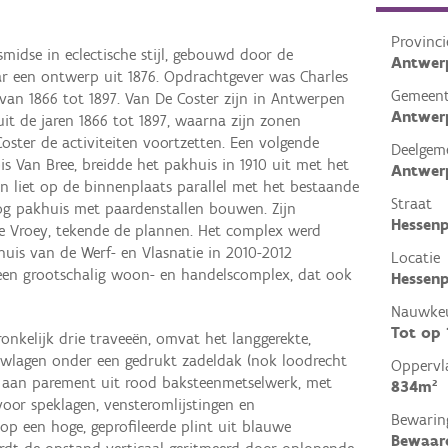
Provinci
midse in eclectische stijl, gebouwd door de
Antwer
r een ontwerp uit 1876. Opdrachtgever was Charles
Gemeen
van 1866 tot 1897. Van De Coster zijn in Antwerpen
Antwer
t de jaren 1866 tot 1897, waarna zijn zonen
Coster de activiteiten voortzetten. Een volgende
Deelgem
s Van Bree, breidde het pakhuis in 1910 uit met het
Antwer
 en liet op de binnenplaats parallel met het bestaande
Straat
g pakhuis met paardenstallen bouwen. Zijn
Hessenp
De Vroey, tekende de plannen. Het complex werd
is van de Werf- en Vlasnatie in 2010-2012
Locatie
 een grootschalig woon- en handelscomplex, dat ook
Hessenp
Nauwkeu
Tot op
onkelijk drie traveeën, omvat het langgerekte,
wlagen onder een gedrukt zadeldak (nok loodrecht
Oppervl
eft aan parement uit rood baksteenmetselwerk, met
834m²
oor speklagen, vensteromlijstingen en
Bewarin
p een hoge, geprofileerde plint uit blauwe
Bewaar