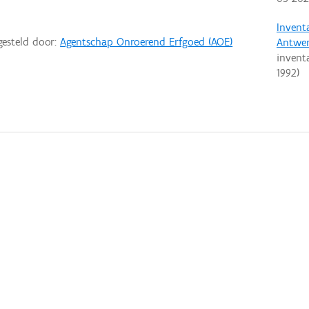
Invent
gesteld door:
Agentschap Onroerend Erfgoed (AOE)
Antwe
invent
1992
)