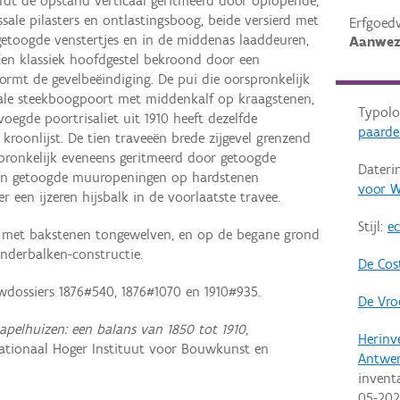
ordt de opstand verticaal geritmeerd door oplopende,
ale pilasters en ontlastingsboog, beide versierd met
Erfgoed
etoogde venstertjes en in de middenas laaddeuren,
Aanwez
 Een klassiek hoofdgestel bekroond door een
ormt de gevelbeëindiging. De pui die oorspronkelijk
ale steekboogpoort met middenkalf op kraagstenen,
Typolo
oegde poortrisaliet uit 1910 heeft dezelfde
paarde
kroonlijst. De tien traveeën brede zijgevel grenzend
pronkelijk eveneens geritmeerd door getoogde
Dateri
 van getoogde muuropeningen op hardstenen
voor W
 een ijzeren hijsbalk in de voorlaatste travee.
Stijl:
ec
ers met bakstenen tongewelven, en op de begane grond
nderbalken-constructie.
De Cost
dossiers 1876#540, 1876#1070 en 1910#935.
De Vro
apelhuizen: een balans van 1850 tot 1910
,
Herinv
ationaal Hoger Instituut voor Bouwkunst en
Antwe
invent
05-20