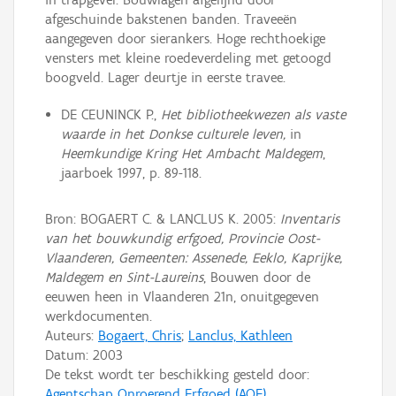
afgeschuinde bakstenen banden. Traveeën
aangegeven door sierankers. Hoge rechthoekige
vensters met kleine roedeverdeling met getoogd
boogveld. Lager deurtje in eerste travee.
DE CEUNINCK P.,
Het bibliotheekwezen als vaste
waarde in het Donkse culturele leven,
in
Heemkundige Kring Het Ambacht Maldegem
,
jaarboek 1997, p. 89-118.
Bron: BOGAERT C. & LANCLUS K. 2005:
Inventaris
van het bouwkundig erfgoed, Provincie Oost-
Vlaanderen, Gemeenten: Assenede, Eeklo, Kaprijke,
Maldegem en Sint-Laureins
, Bouwen door de
eeuwen heen in Vlaanderen 21n, onuitgegeven
werkdocumenten.
Auteurs:
Bogaert, Chris
;
Lanclus, Kathleen
Datum:
2003
De tekst wordt ter beschikking gesteld door:
Agentschap Onroerend Erfgoed (AOE)