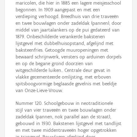
maricolen, die hier in 1885 een lagere meisjesschool
begonnen. In 1909 aangepast en met een
verdieping verhoogd. Breedhuis van drie traveeën
en twee bouwlagen onder zadeldak (pannen), door
middel van jaartalankers op de pui gedateerd van
1879. Onbeschilderde verankerde bakstenen
lijstgevel met dubbelhuisopstand, afgelijnd met
baksteenfries. Getoogde muuropeningen met
bewaard schrijnwerk, vensters op arduinen dorpels
en op de begane grond doorzien van
witgeschilderde luiken.. Centrale deur gevat in
vlakke gecementeerde omlijsting, met erboven
spitsboogvormige beglaasde gevelnis met beeldje
van Onze-Lieve-Vrouw.
Nummer 120. Schoolgebouw in neotraditionele
stijl van vier traveeën en twee bouwlagen onder
zadeldak (pannen, nok parallel aan de straat),
gebouwd in 1930. Bakstenen lijstgevel met tandlijst
en met twee middentraveeën hoger opgetrokken
in trapgevel. Bouwlagen afgelijnd door