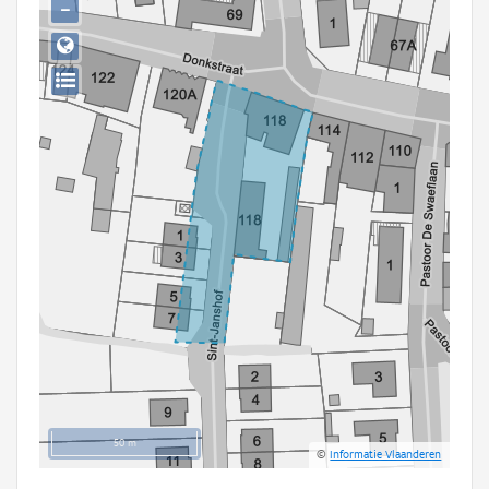
−
Persoon of collectief
Downloads
Hergebruik
Aanmelden
50 m
©
Informatie Vlaanderen