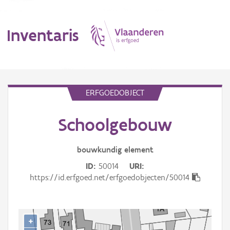
Inventaris
MENU
ERFGOEDOBJECT
Schoolgebouw
Erfgoedobject
Aanduidingsobject
bouwkundig
element
ID
50014
URI
Waarneming
https://id.erfgoed.net/erfgoedobjecten/50014
Thema
Gebeurtenis
+