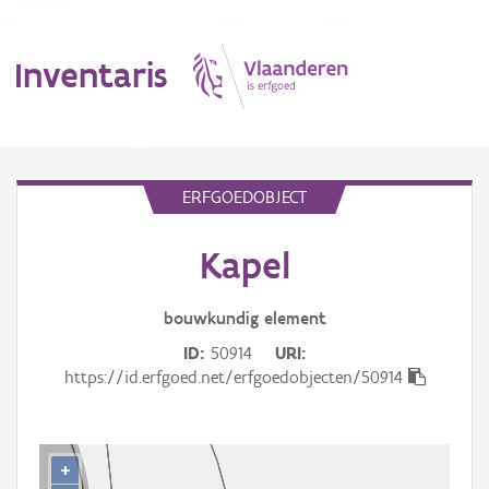
Inventaris
MENU
ERFGOEDOBJECT
Kapel
Erfgoedobject
Aanduidingsobject
bouwkundig
element
ID
50914
URI
Waarneming
https://id.erfgoed.net/erfgoedobjecten/50914
Thema
Gebeurtenis
+