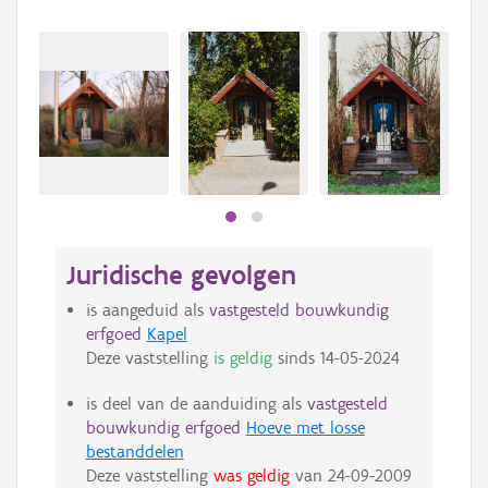
Beki
bee
bee
Juridische gevolgen
is aangeduid als
vastgesteld bouwkundig
erfgoed
Kapel
Deze vaststelling
is geldig
sinds
14-05-2024
is deel van de aanduiding als
vastgesteld
bouwkundig erfgoed
Hoeve met losse
bestanddelen
Deze vaststelling
was geldig
van
24-09-2009