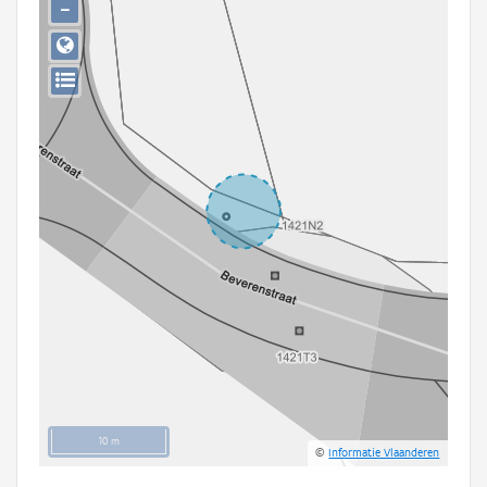
−
Persoon of collectief
Downloads
Hergebruik
Aanmelden
10 m
©
Informatie Vlaanderen