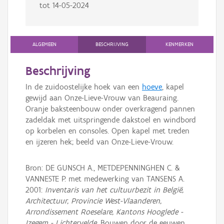
tot
14-05-2024
ALGEMEEN
BESCHRIJVING
KENMERKEN
Beschrijving
In de zuidoostelijke hoek van een
hoeve
, kapel
gewijd aan Onze-Lieve-Vrouw van Beauraing.
Oranje baksteenbouw onder overkragend pannen
zadeldak met uitspringende dakstoel en windbord
op korbelen en consoles. Open kapel met treden
en ijzeren hek; beeld van Onze-Lieve-Vrouw.
Bron: DE GUNSCH A., METDEPENNINGHEN C. &
VANNESTE P. met medewerking van TANSENS A.
2001:
Inventaris van het cultuurbezit in België,
Architectuur, Provincie West-Vlaanderen,
Arrondissement Roeselare, Kantons Hooglede -
Izegem - Lichtervelde
, Bouwen door de eeuwen