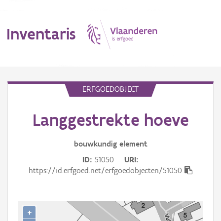
Inventaris
MENU
ERFGOEDOBJECT
Langgestrekte hoeve
Erfgoedobject
Aanduidingsobject
bouwkundig
element
ID
51050
URI
Waarneming
https://id.erfgoed.net/erfgoedobjecten/51050
Thema
Gebeurtenis
+