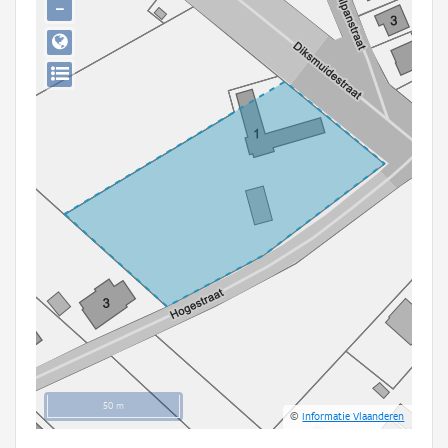
−
Persoon of collectief
Downloads
Hergebruik
Aanmelden
50 m
©
Informatie Vlaanderen