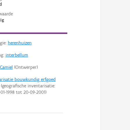
d
waarde
ig
gie:
herenhuizen
ng:
interbellum
 Camiel
(Ontwerper)
arisatie bouwkundig erfgoed
(geografische inventarisatie:
-01-1998
tot
20-09-2001
)