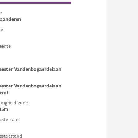
e
laanderen
te
eente
eester Vandenbogaerdelaan
eester Vandenbogaerdelaan
gem)
righeid zone
 15m
akte zone
gstoestand