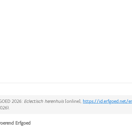
GOED 2026:
Eclectisch herenhuis
[online],
https://id.erfgoed.net/e
2026
).
oerend Erfgoed