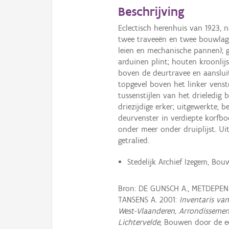
Beschrijving
Eclectisch herenhuis van 1923, 
twee traveeën en twee bouwlage
leien en mechanische pannen); g
arduinen plint; houten kroonlij
boven de deurtravee en aanslui
topgevel boven het linker venst
tussenstijlen van het drieledig
driezijdige erker; uitgewerkte,
deurvenster in verdiepte korfb
onder meer onder druiplijst. Ui
getralied.
Stedelijk Archief Izegem, Bo
Bron: DE GUNSCH A., METDEPEN
TANSENS A. 2001:
Inventaris van
West-Vlaanderen, Arrondissemen
Lichtervelde
, Bouwen door de ee