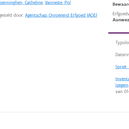
penninghen, Catheline
;
Vanneste, Pol
Bewaar
Erfgoed
gesteld door:
Agentschap Onroerend Erfgoed (AOE)
Aanwez
Typolo
Dateri
Spriet,
Invent
Izegem
van
01