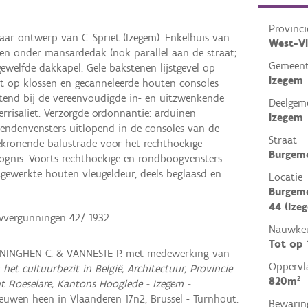
Provinci
naar ontwerp van C. Spriet (Izegem). Enkelhuis van
West-V
n onder mansardedak (nok parallel aan de straat;
Gemeen
ewelfde dakkapel. Gele bakstenen lijstgevel op
Izegem
st op klossen en gecanneleerde houten consoles
tend bij de vereenvoudigde in- en uitzwenkende
Deelgem
errisaliet. Verzorgde ordonnantie: arduinen
Izegem
 bendenvensters uitlopend in de consoles van de
Straat
 bekronende balustrade voor het rechthoekige
Burgem
oognis. Voorts rechthoekige en rondboogvensters
tgewerkte houten vleugeldeur, deels beglaasd en
Locatie
Burgem
44 (Ize
uwvergunningen 42/ 1932.
Nauwkeu
Tot op
NINGHEN C. & VANNESTE P. met medewerking van
Oppervl
 het cultuurbezit in België, Architectuur, Provincie
820m²
t Roeselare, Kantons Hooglede - Izegem -
uwen heen in Vlaanderen 17n2, Brussel - Turnhout.
Bewarin