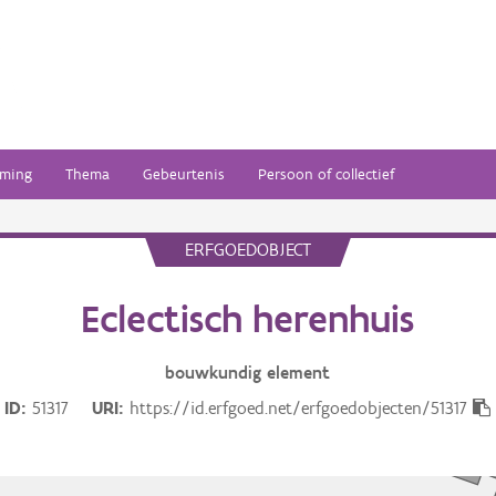
ming
Thema
Gebeurtenis
Persoon of collectief
ERFGOEDOBJECT
Eclectisch herenhuis
bouwkundig
element
ID
51317
URI
https://id.erfgoed.net/erfgoedobjecten/51317