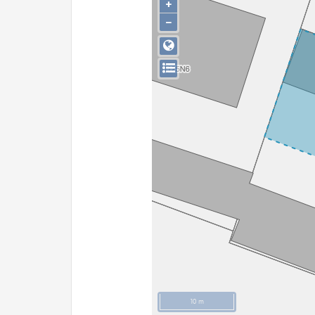
+
−
10 m