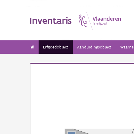
Inventaris
Erfgoedobject
Aanduidingsobject
Waarne