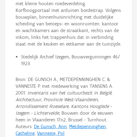
met kleine houten roedeverdeling.
Korfboogportaal met arduinen bordestrap. Volgens
bouwplan, binnenhuisinrichting met duidelijke
scheiding van beroeps- en woonruimten: kantoor
en wachtkamers aan de straatkant, rechts van de
inkom, links het trappenhuis dat in verbinding
staat met de keuken en eetkamer aan de tuinzijde.
Stedelijk Archief Izegem, Bouwvergunningen 46/
1923.
Bron: DE GUNSCH A., METDEPENNINGHEN C. &
VANNESTE P. met medewerking van TANSENS A.
2001:
Inventaris van het cultuurbezit in België,
Architectuur, Provincie West-Vlaanderen,
Arrondissement Roeselare, Kantons Hooglede -
Izegem - Lichtervelde
, Bouwen door de eeuwen
heen in Vlaanderen 17n2, Brussel - Turnhout.
Auteurs:
De Gunsch, Ann
;
Metdepenninghen,
Catheline
;
Vanneste, Pol