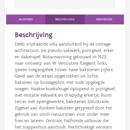
ALGEMEEN
BESCHRIJVING
KENMERKEN
Beschrijving
Deels vrijstaande villa aansluitend bij de cottage-
architectuur, zie pseudo-vakwerk, puntgevel, erker
en dakenspel. Notariswoning gebouwd in 1923,
naar ontwerp van W. Vercoutere (Izegem); links,
ijzeren toegangshek tussen twee bakstenen pijlers.
Gevel aan de straat opgetrokken uit lichte
baksteen op bossageplint met rode opgelegde
voegen. Haakse hoekvleugel oplopend in puntgevel
met imitatie vakwerk en driezijdig erkertje. Ruim
terras met opengewerkte, bakstenen balustrade.
Zijgevel van donkere baksteen getypeerd door het
gebruik van simili-natuursteen voor onder meer
fries en lateien. Centrale, halfronde uitbouw die
het trappenhuis aanduidt. Rechthoekige vensters