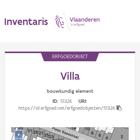
Inventaris
MENU
ERFGOEDOBJECT
Villa
Erfgoedobject
Aanduidingsobject
bouwkundig
element
ID
51326
URI
Waarneming
https://id.erfgoed.net/erfgoedobjecten/51326
Thema
Gebeurtenis
+