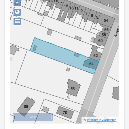
−
Persoon of collectief
Downloads
Hergebruik
Aanmelden
50 m
©
Informatie Vlaanderen