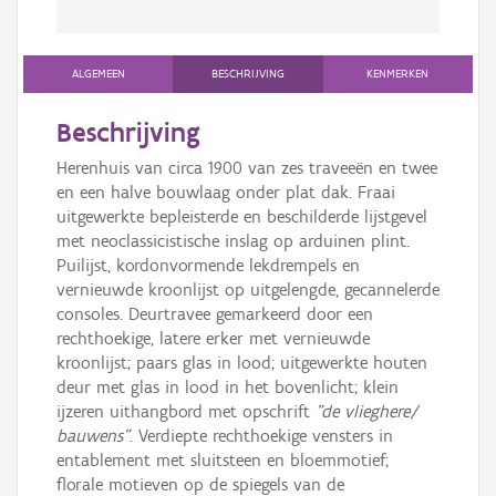
ALGEMEEN
BESCHRIJVING
KENMERKEN
Beschrijving
Herenhuis van circa 1900 van zes traveeën en twee
en een halve bouwlaag onder plat dak. Fraai
uitgewerkte bepleisterde en beschilderde lijstgevel
met neoclassicistische inslag op arduinen plint.
Puilijst, kordonvormende lekdrempels en
vernieuwde kroonlijst op uitgelengde, gecannelerde
consoles. Deurtravee gemarkeerd door een
rechthoekige, latere erker met vernieuwde
kroonlijst; paars glas in lood; uitgewerkte houten
deur met glas in lood in het bovenlicht; klein
ijzeren uithangbord met opschrift
"de vlieghere/
bauwens"
. Verdiepte rechthoekige vensters in
entablement met sluitsteen en bloemmotief;
florale motieven op de spiegels van de