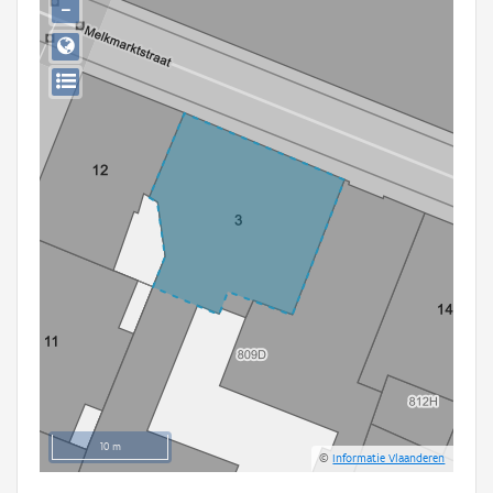
−
Persoon of collectief
Downloads
Hergebruik
Aanmelden
10 m
©
Informatie Vlaanderen