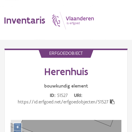
Inventaris
MENU
ERFGOEDOBJECT
Herenhuis
Erfgoedobject
Aanduidingsobject
bouwkundig
element
ID
51527
URI
Waarneming
https://id.erfgoed.net/erfgoedobjecten/51527
Thema
Gebeurtenis
+