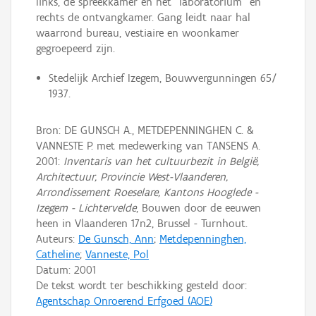
links, de spreekkamer en het "laboratorium" en
rechts de ontvangkamer. Gang leidt naar hal
waarrond bureau, vestiaire en woonkamer
gegroepeerd zijn.
Stedelijk Archief Izegem, Bouwvergunningen 65/
1937.
Bron: DE GUNSCH A., METDEPENNINGHEN C. &
VANNESTE P. met medewerking van TANSENS A.
2001:
Inventaris van het cultuurbezit in België,
Architectuur, Provincie West-Vlaanderen,
Arrondissement Roeselare, Kantons Hooglede -
Izegem - Lichtervelde
, Bouwen door de eeuwen
heen in Vlaanderen 17n2, Brussel - Turnhout.
Auteurs:
De Gunsch, Ann
;
Metdepenninghen,
Catheline
;
Vanneste, Pol
Datum:
2001
De tekst wordt ter beschikking gesteld door:
Agentschap Onroerend Erfgoed (AOE)