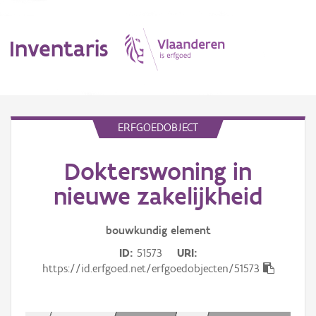
Inventaris
MENU
ERFGOEDOBJECT
Dokterswoning in
Erfgoedobject
nieuwe zakelijkheid
Aanduidingsobject
bouwkundig
element
Waarneming
ID
51573
URI
Thema
https://id.erfgoed.net/erfgoedobjecten/51573
Gebeurtenis