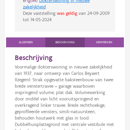
erfgoed
Dokterswoning in nieuwe
zakelijkheid
Deze vaststelling
was geldig
van
24-09-2009
tot
14-05-2024
ALGEMEEN
BESCHRIJVING
KENMERKEN
Beschrijving
Voormalige dokterswoning in nieuwe zakelijkheid
van 1937, naar ontwerp van Carlos Beyaert
(Izegem). Strak opgevatte baksteenbouw van twee
brede venstertravee + garage waarboven
inspringend volume; plat dak. Volumewerking
door middel van licht vooruitspringend en
overkragend linker travee. Brede rechthoekige,
geprofileerde vensters; simili-natuursteen;
behouden houtwerk met glas in lood.
Dubbelhuisplattegrond met centrale vestibule met