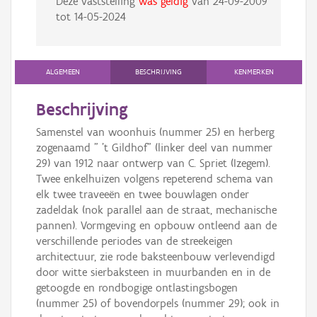
Deze vaststelling
was geldig
van
24-09-2009
tot
14-05-2024
ALGEMEEN
BESCHRIJVING
KENMERKEN
Beschrijving
Samenstel van woonhuis (nummer 25) en herberg
zogenaamd " 't Gildhof" (linker deel van nummer
29) van 1912 naar ontwerp van C. Spriet (Izegem).
Twee enkelhuizen volgens repeterend schema van
elk twee traveeën en twee bouwlagen onder
zadeldak (nok parallel aan de straat, mechanische
pannen). Vormgeving en opbouw ontleend aan de
verschillende periodes van de streekeigen
architectuur, zie rode baksteenbouw verlevendigd
door witte sierbaksteen in muurbanden en in de
getoogde en rondbogige ontlastingsbogen
(nummer 25) of bovendorpels (nummer 29); ook in