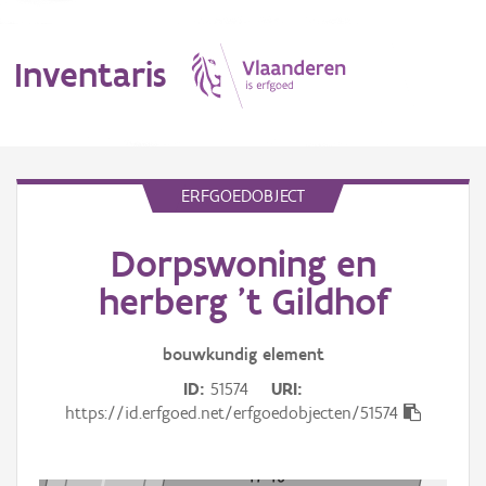
Inventaris
MENU
ERFGOEDOBJECT
Dorpswoning en
Erfgoedobject
herberg 't Gildhof
Aanduidingsobject
bouwkundig
element
Waarneming
ID
51574
URI
Thema
https://id.erfgoed.net/erfgoedobjecten/51574
Gebeurtenis