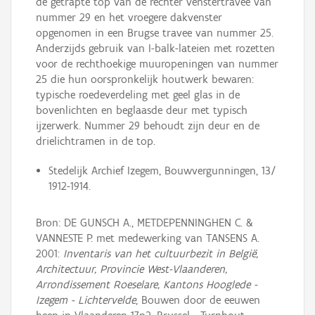
de getrapte top van de rechter venstertravee van
nummer 29 en het vroegere dakvenster
opgenomen in een Brugse travee van nummer 25.
Anderzijds gebruik van I-balk-lateien met rozetten
voor de rechthoekige muuropeningen van nummer
25 die hun oorspronkelijk houtwerk bewaren:
typische roedeverdeling met geel glas in de
bovenlichten en beglaasde deur met typisch
ijzerwerk. Nummer 29 behoudt zijn deur en de
drielichtramen in de top.
Stedelijk Archief Izegem, Bouwvergunningen, 13/
1912-1914.
Bron: DE GUNSCH A., METDEPENNINGHEN C. &
VANNESTE P. met medewerking van TANSENS A.
2001:
Inventaris van het cultuurbezit in België,
Architectuur, Provincie West-Vlaanderen,
Arrondissement Roeselare, Kantons Hooglede -
Izegem - Lichtervelde
, Bouwen door de eeuwen