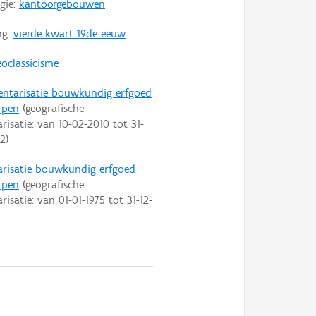
gie:
kantoorgebouwen
ng:
vierde kwart 19de eeuw
oclassicisme
entarisatie bouwkundig erfgoed
rpen
(geografische
arisatie: van
10-02-2010
tot
31-
22
)
arisatie bouwkundig erfgoed
rpen
(geografische
arisatie: van
01-01-1975
tot
31-12-