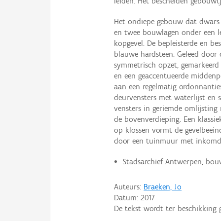
leiden. Het bescheiden gebouwt
Het ondiepe gebouw dat dwars o
en twee bouwlagen onder een le
kopgevel. De bepleisterde en besc
blauwe hardsteen. Geleed door 
symmetrisch opzet, gemarkeerd d
en een geaccentueerde middenp
aan een regelmatig ordonnantie
deurvensters met waterlijst en 
vensters in geriemde omlijstin
de bovenverdieping. Een klassie
op klossen vormt de gevelbeëind
door een tuinmuur met inkomd
Stadsarchief Antwerpen, bou
Auteurs:
Braeken, Jo
Datum:
2017
De tekst wordt ter beschikking 