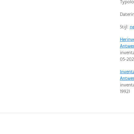
Typolo
Dateri
Stijl:
ne
Herinv
Antwe
invent
05-20
Invent
Antwe
invent
1992
)