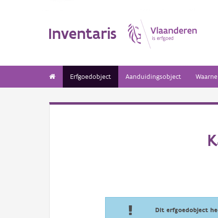
Inventaris
Erfgoedobject
Aanduidingsobject
Waarne
K
Dit erfgoedobject h