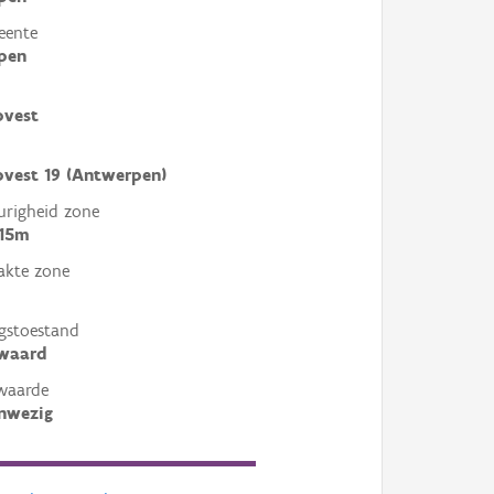
eente
pen
pvest
vest 19 (Antwerpen)
righeid zone
 15m
akte zone
gstoestand
ewaard
waarde
nwezig