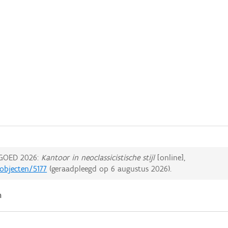
GOED 2026:
Kantoor in neoclassicistische stijl
[online],
dobjecten/5177
(geraadpleegd op
6 augustus 2026
).
n