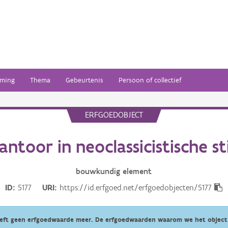
ming
Thema
Gebeurtenis
Persoon of collectief
ERFGOEDOBJECT
antoor in neoclassicistische sti
bouwkundig
element
ID
5177
URI
https://id.erfgoed.net/erfgoedobjecten/5177
eeft geen erfgoedwaarde meer. De erfgoedwaarden waarom we het object 