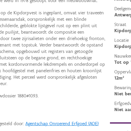
je werd in 1978 gesloopt voor een nieuwbouwflat.
Deelgem
p de Kipdorpvest is ingeplant, omvat vier traveeën
Antwer
ssenaarsdak, oorspronkelijk met een blinde
Straat
hilderde, geblokte lijstgevel rust op een plint uit
Kipdor
de puilijst, beantwoordt de compositie een
oor twee zijrisalieten onder een driehoekig fronton,
Locatie
enant met topstuk. Verder beantwoordt de opstand
Kipdorp
schema, opgebouwd uit registers van getoogde
Nauwkeu
sluitsteen op de begane grond, en rechthoekige
Tot op
g met kordonvormende lekdrempels en onderdorpel op
k hoofdgestel met panelenfries en houten kroonlijst
Oppervl
iging. Het perceel werd oorspronkelijk afgesloten
12m²
eur.
Bewarin
Niet b
wdossier 1880#1093.
Erfgoed
Niet aa
gesteld door:
Agentschap Onroerend Erfgoed (AOE)