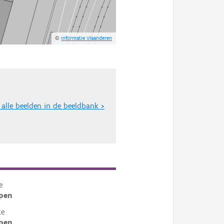
©
Informatie Vlaanderen
 alle beelden in de beeldbank >
e
pen
te
pen