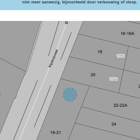
niet meer aanwezig, bijvoorbeeld door verbouwing of sloop.