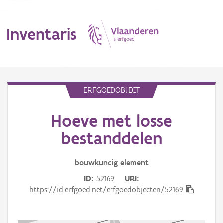
Inventaris
MENU
ERFGOEDOBJECT
Hoeve met losse
Erfgoedobject
bestanddelen
Aanduidingsobject
bouwkundig
element
Waarneming
ID
52169
URI
Thema
https://id.erfgoed.net/erfgoedobjecten/52169
Gebeurtenis