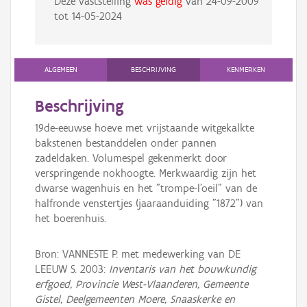
Deze vaststelling
was geldig
van
24-09-2009
tot
14-05-2024
ALGEMEEN
BESCHRIJVING
KENMERKEN
Beschrijving
19de-eeuwse hoeve met vrijstaande witgekalkte
bakstenen bestanddelen onder pannen
zadeldaken. Volumespel gekenmerkt door
verspringende nokhoogte. Merkwaardig zijn het
dwarse wagenhuis en het "trompe-l'oeil" van de
halfronde venstertjes (jaaraanduiding "1872") van
het boerenhuis.
Bron: VANNESTE P. met medewerking van DE
LEEUW S. 2003:
Inventaris van het bouwkundig
erfgoed, Provincie West-Vlaanderen, Gemeente
Gistel, Deelgemeenten Moere, Snaaskerke en