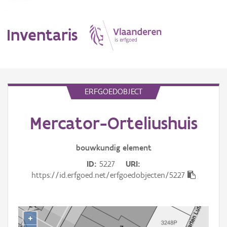
Inventaris
MENU
ERFGOEDOBJECT
Mercator-Orteliushuis
Erfgoedobject
Aanduidingsobject
bouwkundig
element
ID
5227
URI
Waarneming
https://id.erfgoed.net/erfgoedobjecten/5227
Thema
Gebeurtenis
+