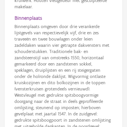
krulwerk. Houten vleugeldeur met gesculpteerde
makelaar.
Binnenplaats
Binnenplaats omgeven door drie verankerde
lijstgevels van respectievelijk vijf, drie en zes
traveeën en twee bouwlagen onder leien
zadeldaken waarin vier getrapte dakvensters met
schouderstukken. Traditionele bak- en
zandsteenstijl van omstreeks 1550, horizontaal
gemarkeerd door een zandstenen sokkel,
speklagen, druiplijsten en een rij steigergaten
onder de holronde daklijst. Wigvormig ontlaste
kruiskozijnen en dito bolkozijnen in de toppen
(vensterkruisen grotendeels vernieuwd).
Westvleugel met gedrukte spitsboogvormige
doorgang naar de straat in deels geprofileerde
omlijsting, steunend op imposten; hierboven
gevelplaat met jaartal 1547. In de zuidgevel:
gedrukte spitsboogpoort in zandstenen omlijsting
met uitgeholde dagkanten. In de noordgevel: