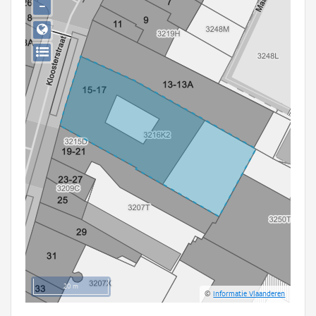
−
Persoon of collectief
Downloads
Hergebruik
Aanmelden
20 m
©
Informatie Vlaanderen