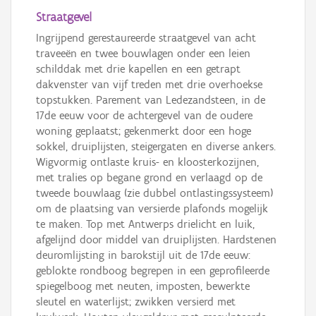
Straatgevel
Ingrijpend gerestaureerde straatgevel van acht
traveeën en twee bouwlagen onder een leien
schilddak met drie kapellen en een getrapt
dakvenster van vijf treden met drie overhoekse
topstukken. Parement van Ledezandsteen, in de
17de eeuw voor de achtergevel van de oudere
woning geplaatst; gekenmerkt door een hoge
sokkel, druiplijsten, steigergaten en diverse ankers.
Wigvormig ontlaste kruis- en kloosterkozijnen,
met tralies op begane grond en verlaagd op de
tweede bouwlaag (zie dubbel ontlastingssysteem)
om de plaatsing van versierde plafonds mogelijk
te maken. Top met Antwerps drielicht en luik,
afgelijnd door middel van druiplijsten. Hardstenen
deuromlijsting in barokstijl uit de 17de eeuw:
geblokte rondboog begrepen in een geprofileerde
spiegelboog met neuten, imposten, bewerkte
sleutel en waterlijst; zwikken versierd met