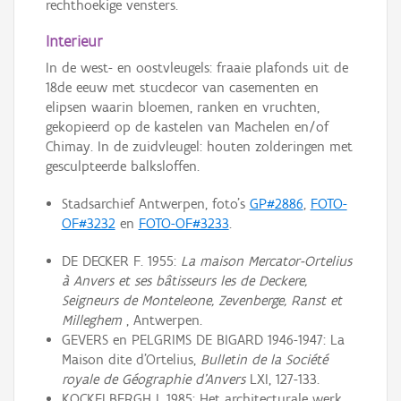
rechthoekige vensters.
Interieur
In de west- en oostvleugels: fraaie plafonds uit de
18de eeuw met stucdecor van casementen en
elipsen waarin bloemen, ranken en vruchten,
gekopieerd op de kastelen van Machelen en/of
Chimay. In de zuidvleugel: houten zolderingen met
gesculpteerde balksloffen.
Stadsarchief Antwerpen, foto's
GP#2886
,
FOTO-
OF#3232
en
FOTO-OF#3233
.
DE DECKER F. 1955:
La maison Mercator-Ortelius
à Anvers et ses bâtisseurs les de Deckere,
Seigneurs de Monteleone, Zevenberge, Ranst et
Milleghem
, Antwerpen.
GEVERS en PELGRIMS DE BIGARD 1946-1947: La
Maison dite d'Ortelius,
Bulletin de la Société
royale de Géographie d'Anvers
LXI, 127-133.
KOCKELBERGH I. 1985: Het architecturale werk