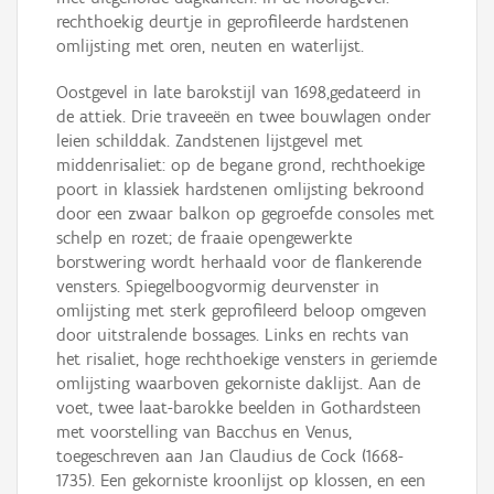
rechthoekig deurtje in geprofileerde hardstenen
omlijsting met oren, neuten en waterlijst.
Oostgevel in late barokstijl van 1698,gedateerd in
de attiek. Drie traveeën en twee bouwlagen onder
leien schilddak. Zandstenen lijstgevel met
middenrisaliet: op de begane grond, rechthoekige
poort in klassiek hardstenen omlijsting bekroond
door een zwaar balkon op gegroefde consoles met
schelp en rozet; de fraaie opengewerkte
borstwering wordt herhaald voor de flankerende
vensters. Spiegelboogvormig deurvenster in
omlijsting met sterk geprofileerd beloop omgeven
door uitstralende bossages. Links en rechts van
het risaliet, hoge rechthoekige vensters in geriemde
omlijsting waarboven gekorniste daklijst. Aan de
voet, twee laat-barokke beelden in Gothardsteen
met voorstelling van Bacchus en Venus,
toegeschreven aan Jan Claudius de Cock (1668-
1735). Een gekorniste kroonlijst op klossen, en een