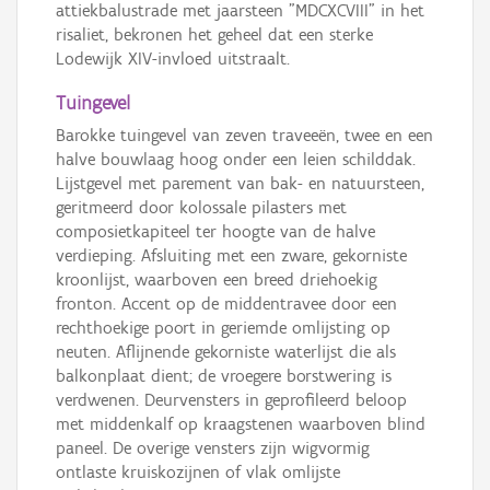
attiekbalustrade met jaarsteen "MDCXCVIII" in het
risaliet, bekronen het geheel dat een sterke
Lodewijk XIV-invloed uitstraalt.
Tuingevel
Barokke tuingevel van zeven traveeën, twee en een
halve bouwlaag hoog onder een leien schilddak.
Lijstgevel met parement van bak- en natuursteen,
geritmeerd door kolossale pilasters met
composietkapiteel ter hoogte van de halve
verdieping. Afsluiting met een zware, gekorniste
kroonlijst, waarboven een breed driehoekig
fronton. Accent op de middentravee door een
rechthoekige poort in geriemde omlijsting op
neuten. Aflijnende gekorniste waterlijst die als
balkonplaat dient; de vroegere borstwering is
verdwenen. Deurvensters in geprofileerd beloop
met middenkalf op kraagstenen waarboven blind
paneel. De overige vensters zijn wigvormig
ontlaste kruiskozijnen of vlak omlijste