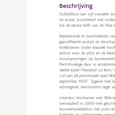
Beschrijving
Dubbelhuis van vijf traveeën e
de straat, kunstleien) met oude
tot de eerste helft van de 19de 
Bepleisterde en beschilderde, neo
geprofileerde puilijst en doorl
hoeklisenen onder klassiek hoof
arduin voor de plint en de lek
muuropeningen, op bovenverdiepi
Rechthoekige deur in entableme
leefde Karel Theodoor Le Bon/ 1
Lid van de provinciale raad 18
september 1955)". Zijgevel met l
achtergevel. Aansluitend lager 
Interieur.
Voorkamer met 18de-e
(verwijderd in 2000) met getor
stucwerkmedaillon met putti en 
baksteen in achterkamer verwijd