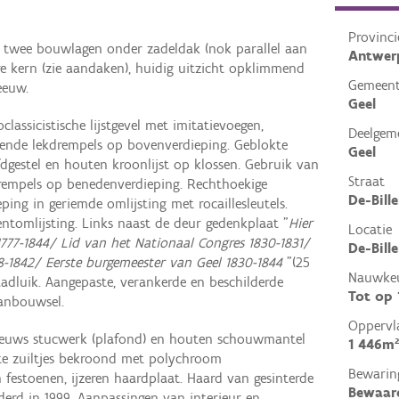
Provinci
n twee bouwlagen onder zadeldak (nok parallel aan
Antwer
re kern (zie aandaken), huidig uitzicht opklimmend
Gemeen
eeuw.
Geel
classicistische lijstgevel met imitatievoegen,
Deelgem
opende lekdrempels op bovenverdieping. Geblokte
Geel
dgestel en houten kroonlijst op klossen. Gebruik van
Straat
drempels op benedenverdieping. Rechthoekige
De-Bill
ng in geriemde omlijsting met rocaillesleutels.
ntomlijsting. Links naast de deur gedenkplaat "
Hier
Locatie
777-1844/ Lid van het Nationaal Congres 1830-1831/
De-Bill
38-1842/ Eerste burgemeester van Geel 1830-1844
"(25
Nauwkeu
aadluik. Aangepaste, verankerde en beschilderde
Tot op
aanbouwsel.
Oppervl
euws stucwerk (plafond) en houten schouwmantel
1 446m²
ste zuiltjes bekroond met polychroom
Bewarin
festoenen, ijzeren haardplaat. Haard van gesinterde
Bewaar
erd in 1999. Aanpassingen van interieur en