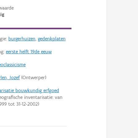
waarde
ig
gie:
burgerhuizen
,
gedenkplaten
ng:
eerste helft 19de eeuw
oclassicisme
len, Jozef
(Ontwerper)
arisatie bouwkundig erfgoed
eografische inventarisatie: van
1999
tot
31-12-2002
)