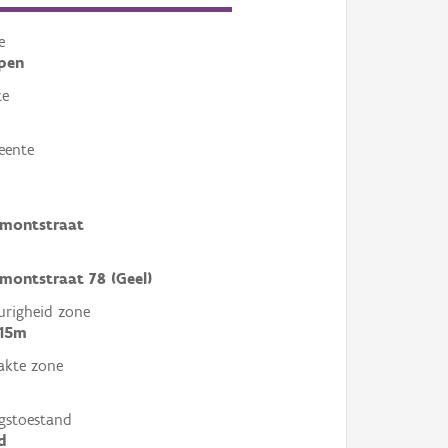
e
pen
te
eente
emontstraat
emontstraat 78 (Geel)
righeid zone
 15m
akte zone
gstoestand
d