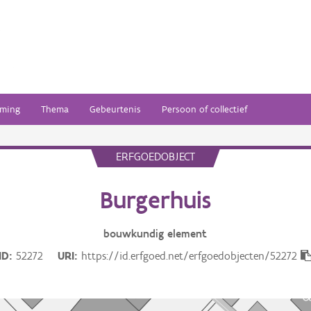
ming
Thema
Gebeurtenis
Persoon of collectief
ERFGOEDOBJECT
Burgerhuis
bouwkundig
element
ID
52272
URI
https://id.erfgoed.net/erfgoedobjecten/52272