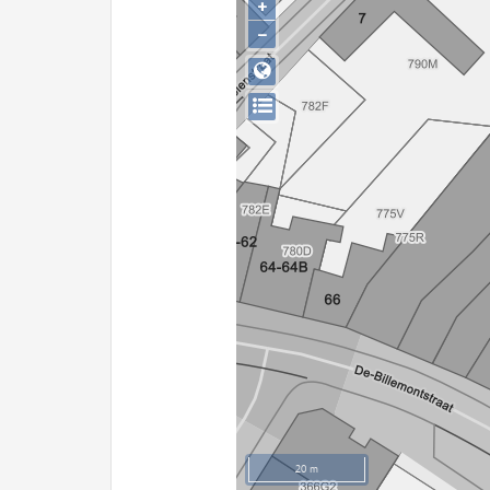
+
−
20 m