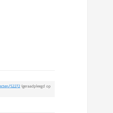
jecten/52272
(geraadpleegd op