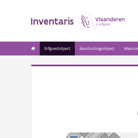
Inventaris
Erfgoedobject
Aanduidingsobject
Waarne