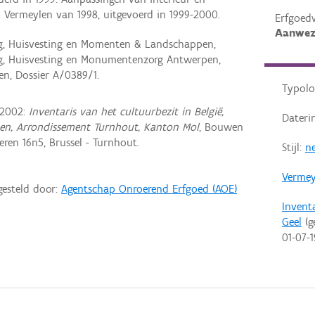
 Vermeylen van 1998, uitgevoerd in 1999-2000.
Erfgoed
Aanwez
ng, Huisvesting en Momenten & Landschappen,
ng, Huisvesting en Monumentenzorg Antwerpen,
, Dossier A/0389/1.
Typolo
 2002:
Inventaris van het cultuurbezit in België,
Dateri
pen, Arrondissement Turnhout, Kanton Mol
, Bouwen
ren 16n5, Brussel - Turnhout.
Stijl:
ne
Vermey
gesteld door:
Agentschap Onroerend Erfgoed (AOE)
Invent
Geel
(g
01-07-