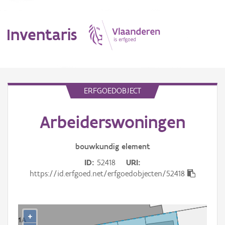
Inventaris
MENU
ERFGOEDOBJECT
Arbeiderswoningen
Erfgoedobject
Aanduidingsobject
bouwkundig
element
ID
52418
URI
Waarneming
https://id.erfgoed.net/erfgoedobjecten/52418
Thema
Gebeurtenis
+