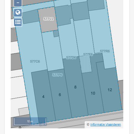
−
Persoon of collectief
Downloads
Hergebruik
Aanmelden
10 m
©
Informatie Vlaanderen