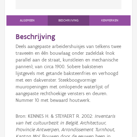
ALGEMEEN
BESCHRIJVING
KENMERKEN
Beschrijving
Deels aangepaste arbeidershuisjes van telkens twee
traveeën en één bouwlaag onder zadeldak (nok
parallel aan de straat, kunstleien en mechanische
pannen), van circa 1900. Sobere bakstenen
lijstgevels met getande baksteenfries en verhoogd
met een dakvenster. Steekboogvormige
muuropeningen met omlopende waterlijst of
aangepaste rechthoekige vensters en deuren.
Nummer 10 met bewaard houtwerk.
Bron: KENNES H. & STEYAERT R. 2002:
Inventaris
van het cultuurbezit in België, Architectuur,
Provincie Antwerpen, Arrondissement Turnhout,
Kanton Mol
, Bouwen door de eeuwen heen in