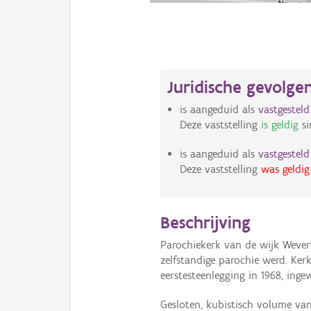
Juridische gevolge
is aangeduid als
vastgestel
Deze vaststelling
is geldig
si
is aangeduid als
vastgestel
Deze vaststelling
was geldig
Beschrijving
Parochiekerk van de wijk Wevers
zelfstandige parochie werd. Ker
eerstesteenlegging in 1968, ingew
Gesloten, kubistisch volume va