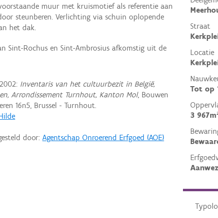
voorstaande muur met kruismotief als referentie aan
Meerho
 door steunberen. Verlichting via schuin oplopende
Straat
an het dak.
Kerkple
an Sint-Rochus en Sint-Ambrosius afkomstig uit de
Locatie
Kerkple
Nauwkeu
 2002:
Inventaris van het cultuurbezit in België,
Tot op
pen, Arrondissement Turnhout, Kanton Mol
, Bouwen
Oppervl
ren 16n5, Brussel - Turnhout.
3 967m
Hilde
Bewarin
gesteld door:
Agentschap Onroerend Erfgoed (AOE)
Bewaar
Erfgoed
Aanwez
Typolo