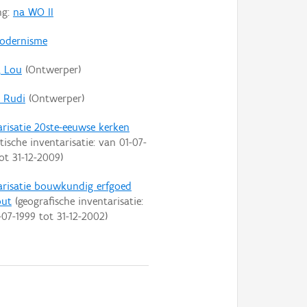
ng:
na WO II
odernisme
, Lou
(Ontwerper)
, Rudi
(Ontwerper)
arisatie 20ste-eeuwse kerken
tische inventarisatie: van
01-07-
ot
31-12-2009
)
arisatie bouwkundig erfgoed
out
(geografische inventarisatie:
-07-1999
tot
31-12-2002
)