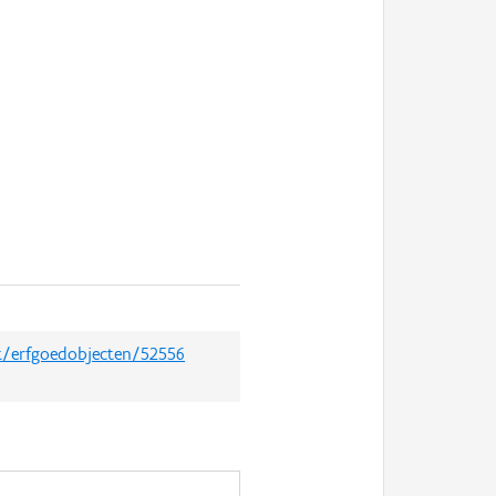
et/erfgoedobjecten/52556