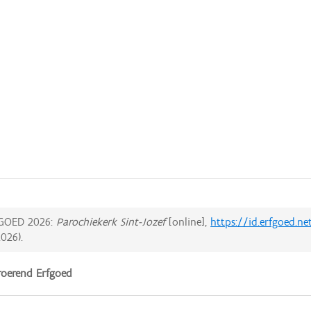
GOED 2026:
Parochiekerk Sint-Jozef
[online],
https://id.erfgoed.n
2026
).
oerend Erfgoed