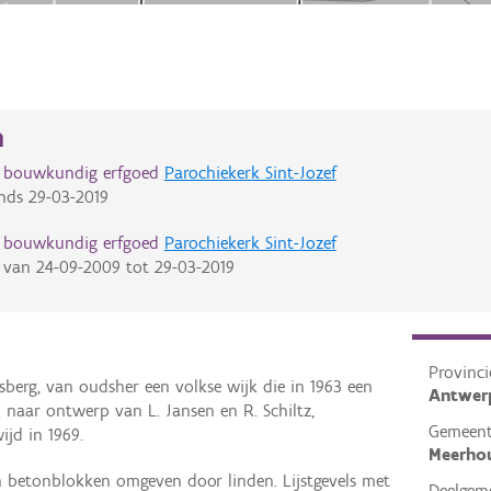
n
d bouwkundig erfgoed
Parochiekerk Sint-Jozef
nds
29-03-2019
d bouwkundig erfgoed
Parochiekerk Sint-Jozef
van
24-09-2009
tot
29-03-2019
Provinci
berg, van oudsher een volkse wijk die in 1963 een
Antwer
k naar ontwerp van L. Jansen en R. Schiltz,
Gemeen
ijd in 1969.
Meerho
n betonblokken omgeven door linden. Lijstgevels met
Deelgem