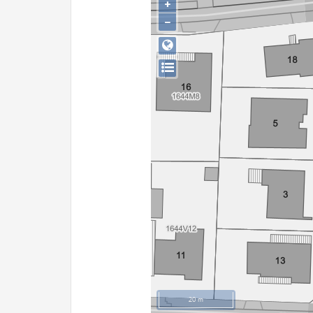
+
−
20 m