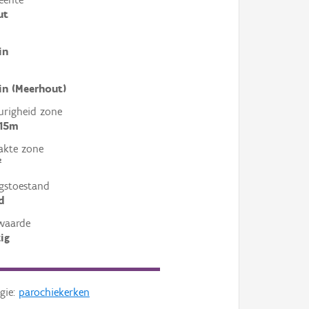
ut
in
in (Meerhout)
righeid zone
 15m
akte zone
²
gstoestand
d
waarde
ig
gie:
parochiekerken