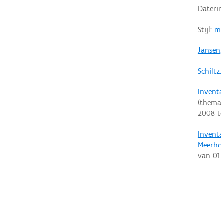
Dateri
Stijl:
m
Jansen
Schiltz
Invent
(thema
2008
t
Invent
Meerh
van
01