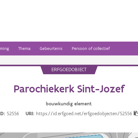
ming
Thema
Gebeurtenis
Persoon of collectief
ERFGOEDOBJECT
Parochiekerk Sint-Jozef
bouwkundig
element
ID
52556
URI
https://id.erfgoed.net/erfgoedobjecten/52556