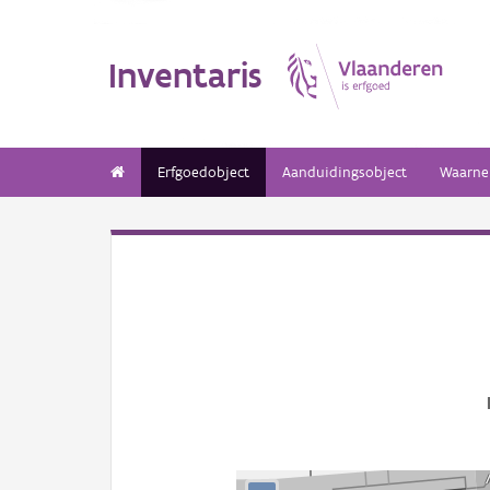
Inventaris
Erfgoedobject
Aanduidingsobject
Waarne