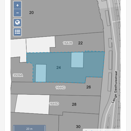
Persoon of collectief
+
−
Downloads
Hergebruik
Aanmelden
20 m