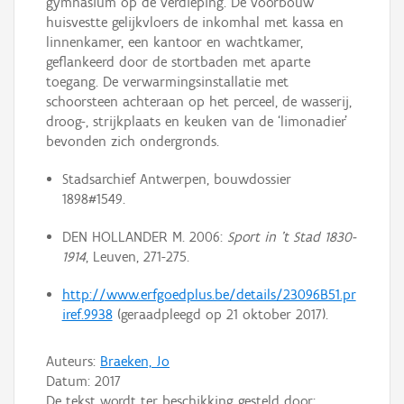
gymnasium op de verdieping. De voorbouw
huisvestte gelijkvloers de inkomhal met kassa en
linnenkamer, een kantoor en wachtkamer,
geflankeerd door de stortbaden met aparte
toegang. De verwarmingsinstallatie met
schoorsteen achteraan op het perceel, de wasserij,
droog-, strijkplaats en keuken van de ‘limonadier’
bevonden zich ondergronds.
Stadsarchief Antwerpen, bouwdossier
1898#1549.
DEN HOLLANDER M. 2006:
Sport in ’t Stad 1830-
1914
, Leuven, 271-275.
http://www.erfgoedplus.be/details/23096B51.pr
iref.9938
(geraadpleegd op 21 oktober 2017).
Auteurs:
Braeken, Jo
Datum:
2017
De tekst wordt ter beschikking gesteld door: