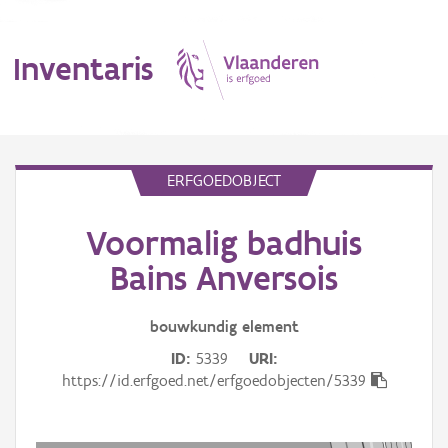
Inventaris
MENU
ERFGOEDOBJECT
Voormalig badhuis
Erfgoedobject
Bains Anversois
Aanduidingsobject
bouwkundig
element
Waarneming
ID
5339
URI
Thema
https://id.erfgoed.net/erfgoedobjecten/5339
Gebeurtenis