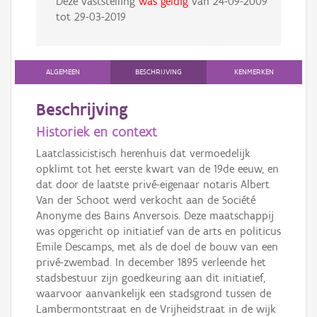
Deze vaststelling
was geldig
van
24-09-2009
tot
29-03-2019
ALGEMEEN
BESCHRIJVING
KENMERKEN
Beschrijving
Historiek en context
Laatclassicistisch herenhuis dat vermoedelijk
opklimt tot het eerste kwart van de 19de eeuw, en
dat door de laatste privé-eigenaar notaris Albert
Van der Schoot werd verkocht aan de Société
Anonyme des Bains Anversois. Deze maatschappij
was opgericht op initiatief van de arts en politicus
Emile Descamps, met als de doel de bouw van een
privé-zwembad. In december 1895 verleende het
stadsbestuur zijn goedkeuring aan dit initiatief,
waarvoor aanvankelijk een stadsgrond tussen de
Lambermontstraat en de Vrijheidstraat in de wijk