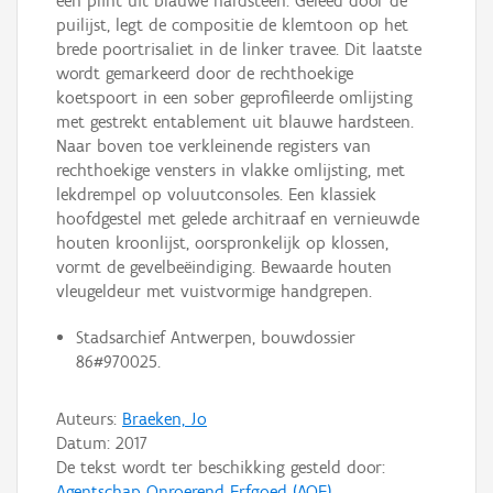
een plint uit blauwe hardsteen. Geleed door de
puilijst, legt de compositie de klemtoon op het
brede poortrisaliet in de linker travee. Dit laatste
wordt gemarkeerd door de rechthoekige
koetspoort in een sober geprofileerde omlijsting
met gestrekt entablement uit blauwe hardsteen.
Naar boven toe verkleinende registers van
rechthoekige vensters in vlakke omlijsting, met
lekdrempel op voluutconsoles. Een klassiek
hoofdgestel met gelede architraaf en vernieuwde
houten kroonlijst, oorspronkelijk op klossen,
vormt de gevelbeëindiging. Bewaarde houten
vleugeldeur met vuistvormige handgrepen.
Stadsarchief Antwerpen, bouwdossier
86#970025.
Auteurs:
Braeken, Jo
Datum:
2017
De tekst wordt ter beschikking gesteld door:
Agentschap Onroerend Erfgoed (AOE)