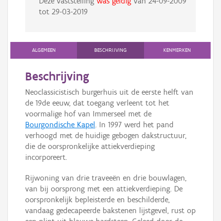
Deze vaststelling
was geldig
van
24-09-2009
tot
29-03-2019
ALGEMEEN
BESCHRIJVING
KENMERKEN
Beschrijving
Neoclassicistisch burgerhuis uit de eerste helft van
de 19de eeuw, dat toegang verleent tot het
voormalige hof van Immerseel met de
Bourgondische Kapel
. In 1997 werd het pand
verhoogd met de huidige gebogen dakstructuur,
die de oorspronkelijke attiekverdieping
incorporeert.
Rijwoning van drie traveeën en drie bouwlagen,
van bij oorsprong met een attiekverdieping. De
oorspronkelijk bepleisterde en beschilderde,
vandaag gedecapeerde bakstenen lijstgevel, rust op