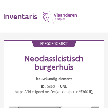
Inventaris
MENU
ERFGOEDOBJECT
Neoclassicistisch
Erfgoedobject
burgerhuis
Aanduidingsobject
bouwkundig
element
Waarneming
ID
5360
URI
Thema
https://id.erfgoed.net/erfgoedobjecten/5360
Gebeurtenis