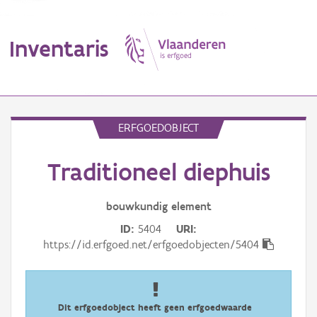
Inventaris
MENU
ERFGOEDOBJECT
Traditioneel diephuis
Erfgoedobject
Aanduidingsobject
bouwkundig
element
ID
5404
URI
Waarneming
https://id.erfgoed.net/erfgoedobjecten/5404
Thema
Gebeurtenis
Dit erfgoedobject heeft geen erfgoedwaarde