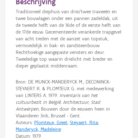
Beschrijving
Traditioneel diephuis van drie/twee traveeën en
twee bouwlagen onder een pannen zadeldak, uit
de tweede helft van de 16de of de eerste helft van
de 17de eeuw. Gecementeerde verankerde trapgevel
van acht treden met de aanzet van topstuk,
vermoedelijk in bak- en zandsteenbouw.
Rechthoekige aangepaste vensters en deur.
Tweeledige top waarin drielicht met breder en
dieper geplaatst middenraam.
Bron: DE MUNCK-MANDERYCK M., DECONINCK-
STEYAERT R. & PLOMTEUX G. met medewerking
van LINTERS A. 1979:
Inventaris van het
cultuurbezit in België, Architectuur, Stad
Antwerpen
, Bouwen door de eeuwen heen in
Vlaanderen 3nb, Brussel - Gent.
Auteurs:
Plomteux, Greet
;
Steyaert, Rita
;
Manderyck, Madeleine
Datum:
1979