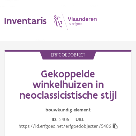
Inventaris
MENU
ERFGOEDOBJECT
Gekoppelde
Erfgoedobject
winkelhuizen in
Aanduidingsobject
neoclassicistische stijl
Waarneming
bouwkundig
element
Thema
ID
5406
URI
https://id.erfgoed.net/erfgoedobjecten/5406
Gebeurtenis