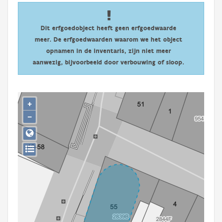
Persoon of collectief
Downloads
Dit erfgoedobject heeft geen erfgoedwaarde
meer. De erfgoedwaarden waarom we het object
Hergebruik
opnamen in de inventaris, zijn niet meer
aanwezig, bijvoorbeeld door verbouwing of sloop.
Aanmelden
+
−