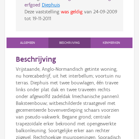
erfgoed
Diephuis
Deze vaststelling
was geldig
van
24-09-2009
tot
19-11-2011
ALGEMEEN
BESCHRIJVING
KENMERKEN
Beschrijving
Vrijstaande, Anglo-Normandisch getinte woning,
nu horecabedrijf, uit het interbellum; voortuin nu
terras. Diephuis met twee bouwlagen, één travee
links onder plat dak en twee traveeën rechts
onder afgewolfd zadeldak (mechanische pannen).
Baksteenbouw; witbeschilderde straatgevel met
gecementeerde bovenverdieping schaars voorzien
van pseudo-vakwerk. Begane grond; centrale
trapezoïdale erker bekroond met opengewerkte
balkonleuning. Soortgelijke erker aan rechter
zijgevel. Rechthoekige muuropeningen. Sporadisch