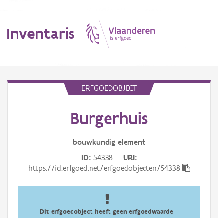
Inventaris
MENU
ERFGOEDOBJECT
Burgerhuis
Erfgoedobject
Aanduidingsobject
bouwkundig
element
ID
54338
URI
Waarneming
https://id.erfgoed.net/erfgoedobjecten/54338
Thema
Gebeurtenis
Dit erfgoedobject heeft geen erfgoedwaarde