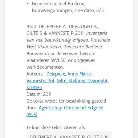
Gemeentearchief Bredene,
Bouwvergunningen, sine dato, 3/5.
Bron: DELEPIERE A., DEVOOGHT K.,
GILTÉ S. & VANNESTE P. 2011:
Inventaris
van het bouwkundig erfgoed, Provincie
West-Vlaanderen, Gemeente Bredene
,
Bouwen door de eeuwen heen in
Vlaanderen WVL50, onuitgegeven
werkdocumenten.
Auteurs:
Delepiere, Anne Marie
;
Vanneste, Pol
;
Gilté, Stefanie
;
Devooght,
Kristien
Datum:
2011
De tekst wordt ter beschikking gesteld
door:
Agentschap Onroerend Erfgoed
(AOE)
Je kan deze tekst citeren als:
DELEPIERE A., VANNESTE P., GILTÉ S. &