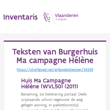
Inventaris
MENU
Teksten van
Burgerhuis
Ma campagne Hélène
Erfgoedobject
https://id.erfgoed.net/erfgoedobjecten/54339
Aanduidingsobject
Huis Ma Campagne
Waarneming
Hélène (WVL50) (
2011
)
Thema
Benaming, zie belettering portaal. Deels
vrijstaande, schuin tegenover de weg
Gebeurtenis
gelegen woning, in pakketbootstijl,