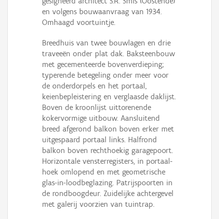
gesigneerd architect S.R. Smis (Oos­tende)
Persoon of collectief
en volgens bouw­aanvraag van 1934.
Omhaagd voortuintje.
Downloads
Breedhuis van twee bouwlagen en drie
Hergebruik
traveeën onder plat­ dak. Baksteenbouw
met gecemen­teerde bovenverdieping;
Aanmelden
typerende betegeling onder meer voor
de onderdor­pels en het portaal,
keienbepleistering en verglaasde daklijst.
Boven de kroonlijst uittorenende
kokervormige uitbouw. Aansluitend
breed afgerond balkon boven erker met
uitgespaard portaal links. Halfrond
balkon­ boven rechthoekig garagepoort.
Hori­zon­tale ven­ster­re­gis­ters, in por­taal­
hoek omlo­pend en met geo­me­trische
glas-in-loodbegla­zing. Patrijspoorten in
de rondboogdeur. Zuidelijke achtergevel
met galerij voor­zien van tuintrap.