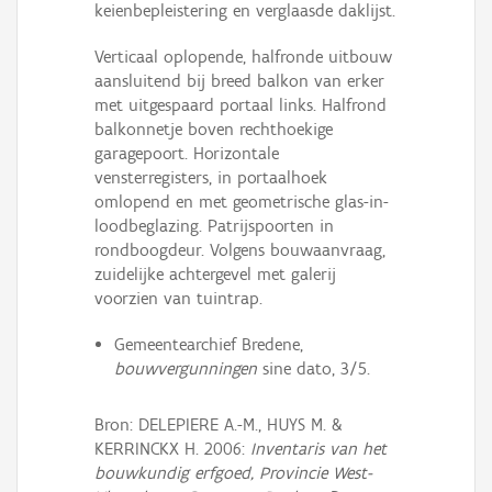
keienbepleistering en verglaasde daklijst.
Verticaal oplopende, halfronde uitbouw
aansluitend bij breed balkon van erker
met uitgespaard portaal links. Halfrond
balkonnetje boven rechthoekige
garagepoort. Horizontale
vensterregisters, in portaalhoek
omlopend en met geometrische glas-in-
loodbeglazing. Patrijspoorten in
rondboogdeur. Volgens bouwaanvraag,
zuidelijke achtergevel met galerij
voorzien van tuintrap.
Gemeentearchief Bredene,
bouwvergunningen
sine dato, 3/5.
Bron: DELEPIERE A.-M., HUYS M. &
KERRINCKX H. 2006:
Inventaris van het
bouwkundig erfgoed, Provincie West-