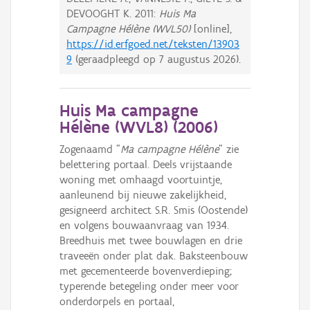
DEVOOGHT K.
2011:
Huis Ma
Campagne Hélène (WVL50)
[online],
https://id.erfgoed.net/teksten/13903
9
(geraadpleegd op
7 augustus 2026
).
Huis Ma campagne
Hélène (WVL8) (
2006
)
Zogenaamd "
Ma campagne Hélène
" zie
belettering portaal. Deels vrijstaande
woning met omhaagd voortuintje,
aanleunend bij nieuwe zakelijkheid,
gesigneerd architect S.R. Smis (Oostende)
en volgens bouwaanvraag van 1934.
Breedhuis met twee bouwlagen en drie
traveeën onder plat dak. Baksteenbouw
met gecementeerde bovenverdieping;
typerende betegeling onder meer voor
onderdorpels en portaal,