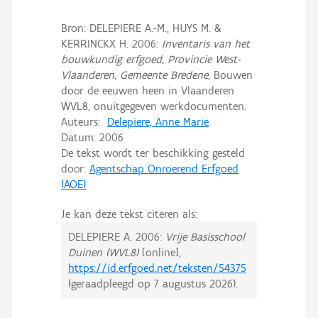
Bron: DELEPIERE A.-M., HUYS M. &
KERRINCKX H. 2006:
Inventaris van het
bouwkundig erfgoed, Provincie West-
Vlaanderen, Gemeente Bredene
, Bouwen
door de eeuwen heen in Vlaanderen
WVL8, onuitgegeven werkdocumenten.
Auteurs:
Delepiere, Anne Marie
Datum:
2006
De tekst wordt ter beschikking gesteld
door:
Agentschap Onroerend Erfgoed
(AOE)
Je kan deze tekst citeren als:
DELEPIERE A.
2006:
Vrije Basisschool
Duinen (WVL8)
[online],
https://id.erfgoed.net/teksten/54375
(geraadpleegd op
7 augustus 2026
).