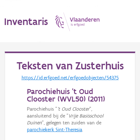
Inventaris
MENU
Teksten van
Zusterhuis
Erfgoedobject
https://id.erfgoed.net/erfgoedobjecten/54375
Parochiehuis 't Oud
Aanduidingsobject
Clooster (WVL50) (
2011
)
Waarneming
Parochiehuis "
't Oud Clooster
",
aansluitend bij de "
Vrije Basisschool
Thema
Duinen
", gelegen ten zuiden van de
parochiekerk Sint-Theresia
.
Gebeurtenis