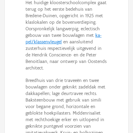
Het huidige kloosterschoolcomplex gaat
Persoon of collectief
terug op het eerste bedehuis van
Bredene-Duinen, opgericht in 1925 met
Downloads
klaslokalen op de bovenverdieping.
Oorspronkelijk langwerpig, eclectisch
Hergebruik
gebouw van twee bouwlagen met
ka­
pel/klas­sen­vleu­gel
en aansluitend
Aanmelden
zusterhuis respectievelijk uit­gevend in
de Hen­drik Con­scien­ce- en de Peter
Benoitlaan, naar ontwerp van Oostends
archi­tect.
Breedhuis van drie traveeën en twee
bouwlagen onder geknikt zadel­dak met
dakkapellen; lage deurtravee rechts.
Baksteenbouw met gebruik van simili
voor begane grond, horizontale en
geblokte hoek­pilasters. Middenrisaliet
met rechthoekige erker en uit­lo­pend in
ge­knik­te punt­ge­vel voorzien van
imitatievakwerk. Kruis- en bol­ko­zij­nen.