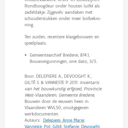
Rondboogdeur onder houten luifel als
zadeldakje. Zijge­vels: aandaken met
schouderstukken onder meer bol­be­kro­
ning.
Ten zuiden, recentere klasgebouwen en
speelplaats.
Gemeentearchief Bredene, 874.1,
Bouwvergunningen, sine dato, 3/5.
Bron: DELEPIERE A., DEVOOGHT K.,
GILTÉ S. & VANNESTE P. 2011:
Inventaris
van het bouwkundig erfgoed, Provincie
West-Vlaanderen, Gemeente Bredene
,
Bouwen door de eeuwen heen in
Vlaanderen WVL50, onuitgegeven
werkdocumenten.
Auteurs:
Delepiere, Anne Marie
;
Vanneste, Pol
;
Gilté, Stefanie
;
Devooght,