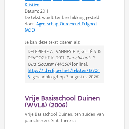
Kristien
Datum:
2011
De tekst wordt ter beschikking gesteld
door:
Agentschap Onroerend Erfgoed
(AOE)
Je kan deze tekst citeren als:
DELEPIERE A., VANNESTE P., GILTÉ S. &
DEVOOGHT K.
2011:
Parochiehuis 't
Oud Clooster (WVL50)
[online],
https://id.erfgoed.net/teksten/13906
6
(geraadpleegd op
7 augustus 2026
).
Vrije Basisschool Duinen
(WVL8) (
2006
)
Vrije Basisschool Duinen, ten zuiden van
parochiekerk Sint-Theresia.