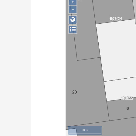
+
−
10 m