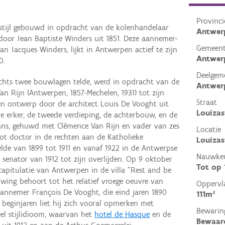
Provinci
e stijl gebouwd in opdracht van de kolenhandelaar
Antwer
door Jean Baptiste Winders uit 1851. Deze aannemer-
Gemeen
ean Jacques Winders, lijkt in Antwerpen actief te zijn
Antwer
0.
Deelgem
echts twee bouwlagen telde, werd in opdracht van de
Antwer
 Rijn (Antwerpen, 1857-Mechelen, 1931) tot zijn
Straat
n ontwerp door de architect Louis De Vooght uit
Louizas
de erker, de tweede verdieping, de achterbouw, en de
mans, gehuwd met Clémence Van Rijn en vader van zes
Locatie
ot doctor in de rechten aan de Katholieke
Louizas
telde van 1899 tot 1911 en vanaf 1922 in de Antwerpse
Nauwkeu
senator van 1912 tot zijn overlijden. Op 9 oktober
Tot op
apitulatie van Antwerpen in de villa “Rest and be
wing behoort tot het relatief vroege oeuvre van
Oppervl
annemer François De Vooght, die eind jaren 1890
111m²
n beginjaren liet hij zich vooral opmerken met
Bewarin
el stijlidioom, waarvan het
hotel de Hasque
en de
Bewaar