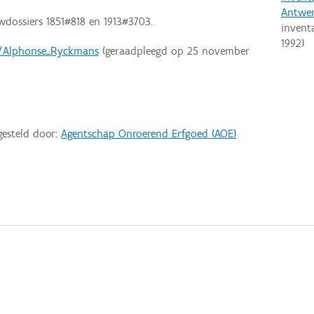
Antwe
dossiers 1851#818 en 1913#3703.
invent
1992
)
ki/Alphonse_Ryckmans
(geraadpleegd op 25 november
gesteld door:
Agentschap Onroerend Erfgoed (AOE)