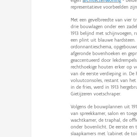
eigen
architectenwoning
- beide
representatieve voorbeelden zijn
Met een gevelbreedte van vier 
drie bouwlagen onder een zadeld
1913 belijnd met schijnvoegen, 
een plint uit blauwe hardsteen
ordonnantieschema, opgebouwd 
afgeronde bovenhoeken en gepr
geaccentueerd door lekdrempels
rechthoekige houten erker op vo
van de eerste verdieping in. De
voluutconsoles, restant van het
in de fries, werd in 1913 hergeb
Gietijzeren voetschraper.
Volgens de bouwplannen uit 191
van spreekkamer, salon en toeg
wachtkamer, de traphal, de off
onder bovenlicht. De eerste en 
slaapkamers met ‘cabinet de toi