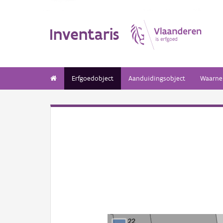
Inventaris
Erfgoedobject
Aanduidingsobject
Waarne