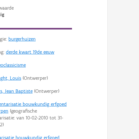
waarde
ig
gie:
burgerhuizen
ng:
derde kwart 19de eeuw
oclassicisme
ght, Louis
(Ontwerper)
s, Jean Baptiste
(Ontwerper)
entarisatie bouwkundig erfgoed
rpen
(geografische
arisatie: van
10-02-2010
tot
31-
22
)
arisatie bouwkundig erfgoed