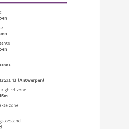
e
pen
te
pen
eente
pen
traat
traat 13 (Antwerpen)
righeid zone
 15m
akte zone
gstoestand
d