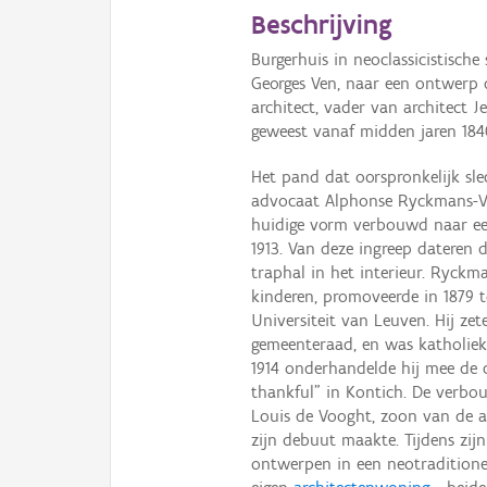
Beschrijving
Burgerhuis in neoclassicistisch
Georges Ven, naar een ontwerp 
architect, vader van architect J
geweest vanaf midden jaren 184
Het pand dat oorspronkelijk sl
advocaat Alphonse Ryckmans-Van
huidige vorm verbouwd naar ee
1913. Van deze ingreep dateren 
traphal in het interieur. Ryck
kinderen, promoveerde in 1879 t
Universiteit van Leuven. Hij ze
gemeenteraad, en was katholiek 
1914 onderhandelde hij mee de c
thankful” in Kontich. De verbou
Louis de Vooght, zoon van de a
zijn debuut maakte. Tijdens zij
ontwerpen in een neotraditione