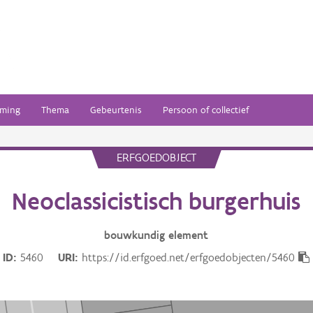
ming
Thema
Gebeurtenis
Persoon of collectief
ERFGOEDOBJECT
Neoclassicistisch burgerhuis
bouwkundig
element
ID
5460
URI
https://id.erfgoed.net/erfgoedobjecten/5460