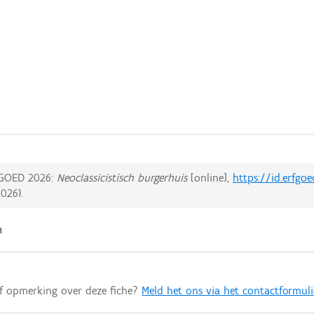
GOED 2026:
Neoclassicistisch burgerhuis
[online],
https://id.erfgo
2026
).
n
of opmerking over deze fiche?
Meld het ons via het contactformuli