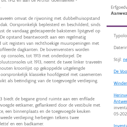
 uit 1912 en aan de Arthur Goemaerelei -
.
Erfgoed
Aanwez
traveeën omvat de rijwoning met dubbelhuisopstand
ak. Oorspronkelijk bepleisterd en beschilderd, sinds
rust de vandaag gedecapeerde bakstenen lijstgevel op
Typolo
. De opstand beantwoordt aan een regelmatig
uit registers van rechthoekige muuropeningen met
Dateri
ofileerde dagkanten. De bovenvensters worden
 op consoles, tot 1913 met onderdorpel. De
Stijl:
ne
luutconsoles uit 1913, neemt de twee linker traveeën
 houten kroonlijst op gekoppelde uitgelengde
De Voo
 oorspronkelijk klassieke hoofdgestel met casementen
ruikt als beëindiging van de toegevoegde verdieping.
Winder
Herinv
3 biedt de begane grond ruimte aan een enfilade
Antwe
evoegde eetkamer, geflankeerd door de vestibule met
invent
ice, een binnenplaats en de toegevoegde keuken
05-20
tweede verdieping herbergen telkens twee
lette’ en een badkamer.
Invent