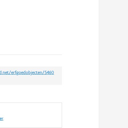
ed.net/erfgoedobjecten/5460
er
.