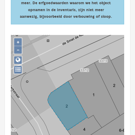
meer. De erfgoedwaarden waarom we het object
Persoon of collectief
opnamen in de inventaris, zijn niet meer
Downloads
aanwezig, bijvoorbeeld door verbouwing of sloop.
Hergebruik
+
Aanmelden
−