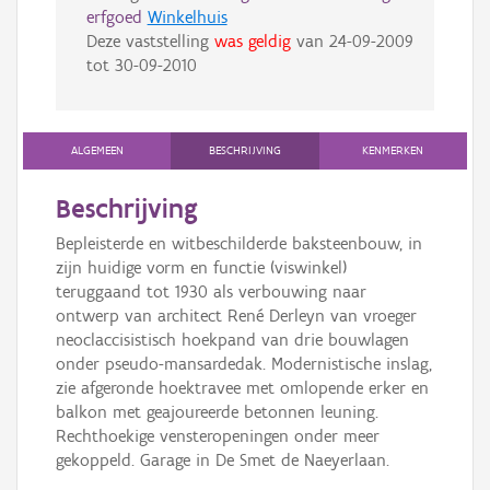
erfgoed
Winkelhuis
Deze vaststelling
was geldig
van
24-09-2009
tot
30-09-2010
ALGEMEEN
BESCHRIJVING
KENMERKEN
Beschrijving
Bepleisterde en witbeschilderde baksteenbouw, in
zijn huidige vorm en functie (viswinkel)
teruggaand tot 1930 als verbouwing naar
ontwerp van architect René Derleyn van vroeger
neoclaccisistisch hoekpand van drie bouwlagen
onder pseudo-mansardedak. Modernistische inslag,
zie afgeronde hoektravee met omlopende erker en
balkon met geajoureerde betonnen leuning.
Rechthoekige vensteropeningen onder meer
gekoppeld. Garage in De Smet de Naeyerlaan.