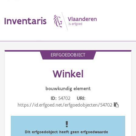
Inventaris
MENU
ERFGOEDOBJECT
Winkel
Erfgoedobject
Aanduidingsobject
bouwkundig
element
ID
54702
URI
Waarneming
https://id.erfgoed.net/erfgoedobjecten/54702
Thema
Gebeurtenis
Dit erfgoedobject heeft geen erfgoedwaarde