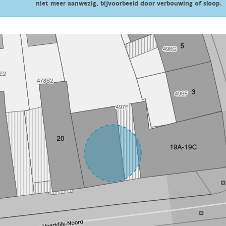
niet meer aanwezig, bijvoorbeeld door verbouwing of sloop.