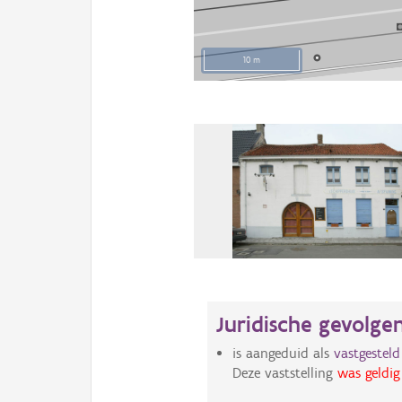
10 m
Juridische gevolge
is aangeduid als
vastgestel
Deze vaststelling
was geldig