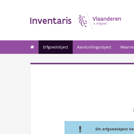
Inventaris
Erfgoedobject
Aanduidingsobject
Waarne
Dit erfgoedobject h