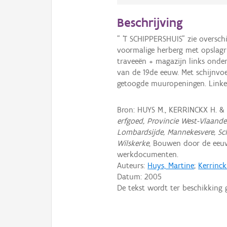
Beschrijving
" 'T SCHIPPERSHUIS" zie oversch
voormalige herberg met opslagr
traveeën + magazijn links onde
van de 19de eeuw. Met schijnvo
getoogde muuropeningen. Linke
Bron: HUYS M., KERRINCKX H. &
erfgoed, Provincie West-Vlaande
Lombardsijde, Mannekesvere, Scho
Wilskerke
, Bouwen door de eeu
werkdocumenten.
Auteurs:
Huys, Martine
;
Kerrinck
Datum:
2005
De tekst wordt ter beschikking 