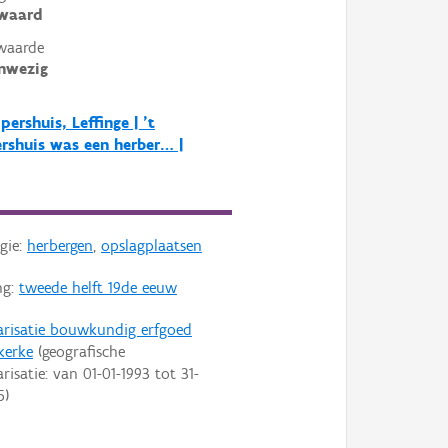
ewaard
waarde
nwezig
pershuis, Leffinge | 't
rshuis was een herber… |
gie:
herbergen
,
opslagplaatsen
ng:
tweede helft 19de eeuw
arisatie bouwkundig erfgoed
kerke
(geografische
arisatie: van
01-01-1993
tot
31-
5
)