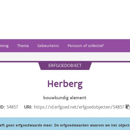
ming
Thema
Gebeurtenis
Persoon of collectief
ERFGOEDOBJECT
Herberg
bouwkundig
element
ID
54857
URI
https://id.erfgoed.net/erfgoedobjecten/54857
eeft geen erfgoedwaarde meer. De erfgoedwaarden waarom we het object 