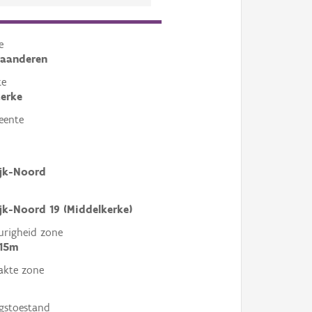
e
laanderen
te
erke
eente
ijk-Noord
jk-Noord 19 (Middelkerke)
righeid zone
 15m
akte zone
gstoestand