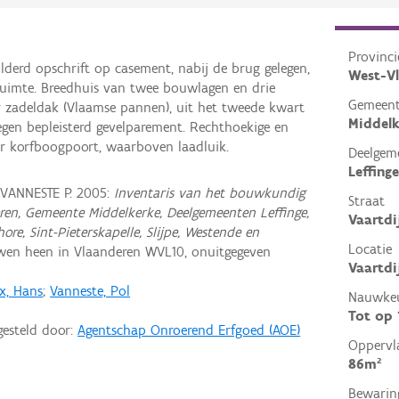
Provinci
ilderd opschrift op casement, nabij de brug gelegen,
West-V
uimte. Breedhuis van twee bouwlagen en drie
Gemeen
r zadeldak (Vlaamse pannen), uit het tweede kwart
Middelk
egen bepleisterd gevelparement. Rechthoekige en
r korfboogpoort, waarboven laadluik.
Deelgem
Leffinge
 VANNESTE P. 2005:
Inventaris van het bouwkundig
Straat
ren, Gemeente Middelkerke, Deelgemeenten Leffinge,
Vaartd
re, Sint-Pieterskapelle, Slijpe, Westende en
Locatie
wen heen in Vlaanderen WVL10, onuitgegeven
Vaartdi
x, Hans
;
Vanneste, Pol
Nauwkeu
Tot op
gesteld door:
Agentschap Onroerend Erfgoed (AOE)
Oppervl
86m²
Bewarin