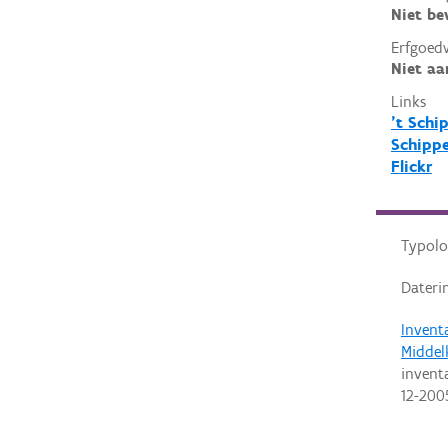
Niet b
Erfgoed
Niet aa
Links
't Schip
Schippe
Flickr
Typolo
Dateri
Invent
Middel
invent
12-200