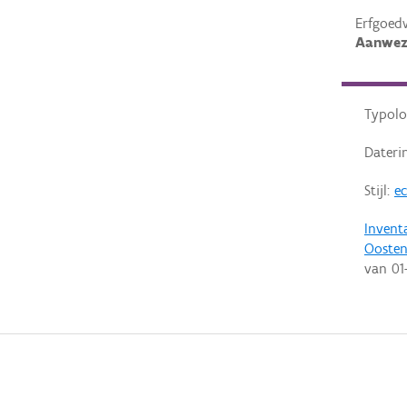
Erfgoed
Aanwez
Typolo
Dateri
Stijl:
ec
Invent
Ooste
van
01