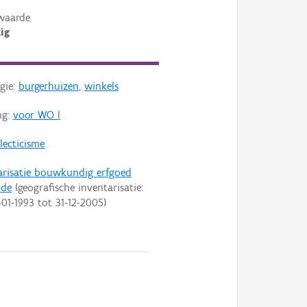
waarde
ig
gie:
burgerhuizen
,
winkels
ng:
voor WO I
lecticisme
arisatie bouwkundig erfgoed
nde
(geografische inventarisatie:
-01-1993
tot
31-12-2005
)