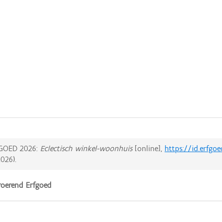
GOED 2026:
Eclectisch winkel-woonhuis
[online],
https://id.erfgo
2026
).
oerend Erfgoed