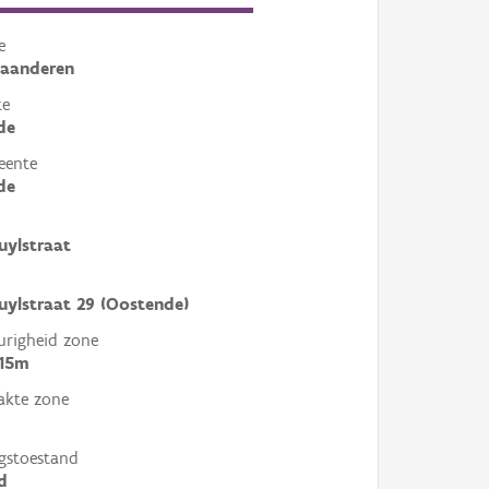
e
laanderen
te
de
eente
de
uylstraat
uylstraat 29 (Oostende)
righeid zone
 15m
akte zone
gstoestand
d