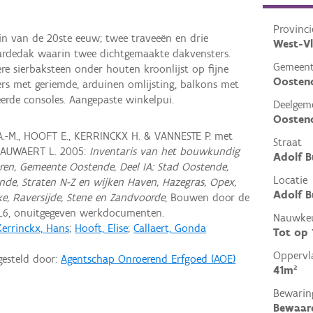
Provinci
gin van de 20ste eeuw; twee traveeën en drie
West-V
ardedak waarin twee dichtgemaakte dakvensters.
Gemeen
e sierbaksteen onder houten kroonlijst op fijne
Oosten
rs met geriemde, arduinen omlijsting, balkons met
leerde consoles. Aangepaste winkelpui.
Deelgem
Oosten
A.-M., HOOFT E., KERRINCKX H. & VANNESTE P. met
Straat
NAUWAERT L. 2005:
Inventaris van het bouwkundig
Adolf B
ren, Gemeente Oostende, Deel IA: Stad Oostende,
Locatie
ende, Straten N-Z en wijken Haven, Hazegras, Opex,
Adolf B
ke, Raversijde, Stene en Zandvoorde
, Bouwen door de
L6, onuitgegeven werkdocumenten.
Nauwkeu
Kerrinckx, Hans
;
Hooft, Elise
;
Callaert, Gonda
Tot op
Oppervl
gesteld door:
Agentschap Onroerend Erfgoed (AOE)
41m²
Bewarin
Bewaar