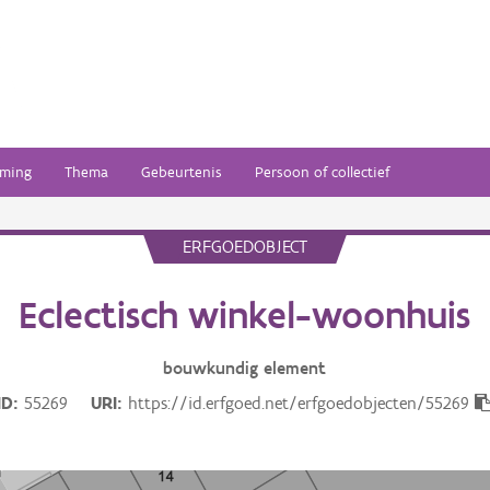
ming
Thema
Gebeurtenis
Persoon of collectief
ERFGOEDOBJECT
Eclectisch winkel-woonhuis
bouwkundig
element
ID
55269
URI
https://id.erfgoed.net/erfgoedobjecten/55269