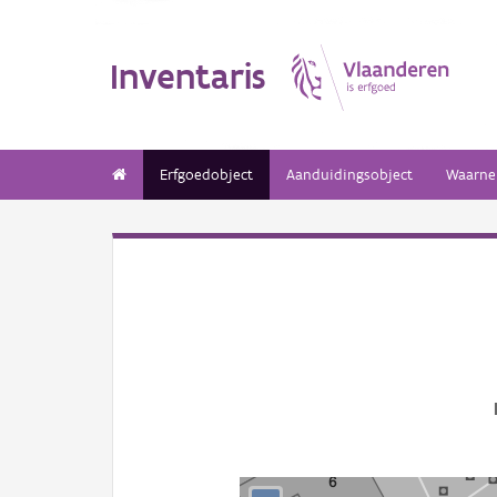
Inventaris
Erfgoedobject
Aanduidingsobject
Waarne