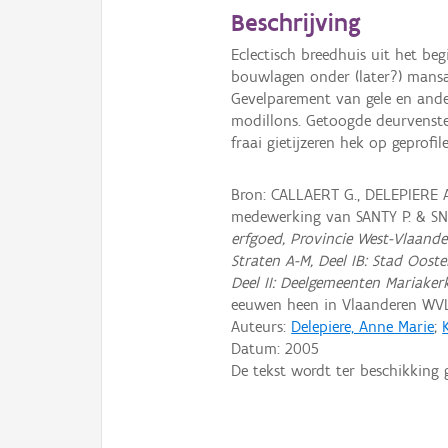
Beschrijving
Eclectisch breedhuis uit het be
bouwlagen onder (later?) mans
Gevelparement van gele en ander
modillons. Getoogde deurvenste
fraai gietijzeren hek op geprofi
Bron: CALLAERT G., DELEPIERE 
medewerking van SANTY P. & S
erfgoed, Provincie West-Vlaande
Straten A-M, Deel IB: Stad Oost
Deel II: Deelgemeenten Mariaker
eeuwen heen in Vlaanderen WV
Auteurs:
Delepiere, Anne Marie
;
Datum:
2005
De tekst wordt ter beschikking 