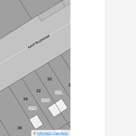
©
Informatie Vlaanderen