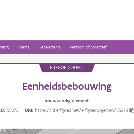
ming
Thema
Gebeurtenis
Persoon of collectief
ERFGOEDOBJECT
Eenheidsbebouwing
bouwkundig
element
ID
55273
URI
https://id.erfgoed.net/erfgoedobjecten/55273