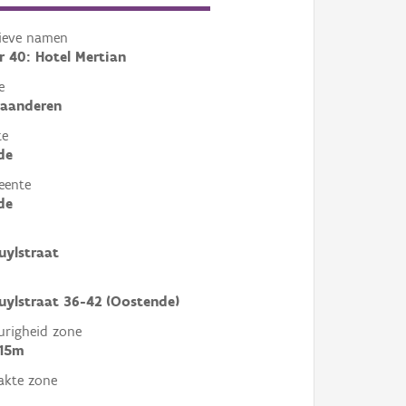
tieve namen
 40: Hotel Mertian
e
laanderen
te
de
eente
de
uylstraat
uylstraat 36-42 (Oostende)
righeid zone
 15m
akte zone