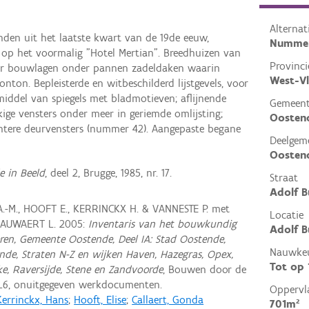
Alterna
anden uit het laatste kwart van de 19de eeuw,
Nummer
p het voormalig "Hotel Mertian". Breedhuizen van
Provinci
 vier bouwlagen onder pannen zadeldaken waarin
West-V
nton. Bepleisterde en witbeschilderd lijstgevels, voor
ddel van spiegels met bladmotieven; aflijnende
Gemeen
kige vensters onder meer in geriemde omlijsting;
Oosten
ntere deurvensters (nummer 42). Aangepaste begane
Deelgem
Oosten
 in Beeld
, deel 2, Brugge, 1985, nr. 17.
Straat
Adolf B
A.-M., HOOFT E., KERRINCKX H. & VANNESTE P. met
Locatie
NAUWAERT L. 2005:
Inventaris van het bouwkundig
Adolf B
ren, Gemeente Oostende, Deel IA: Stad Oostende,
Nauwkeu
ende, Straten N-Z en wijken Haven, Hazegras, Opex,
Tot op
ke, Raversijde, Stene en Zandvoorde
, Bouwen door de
L6, onuitgegeven werkdocumenten.
Oppervl
Kerrinckx, Hans
;
Hooft, Elise
;
Callaert, Gonda
701m²