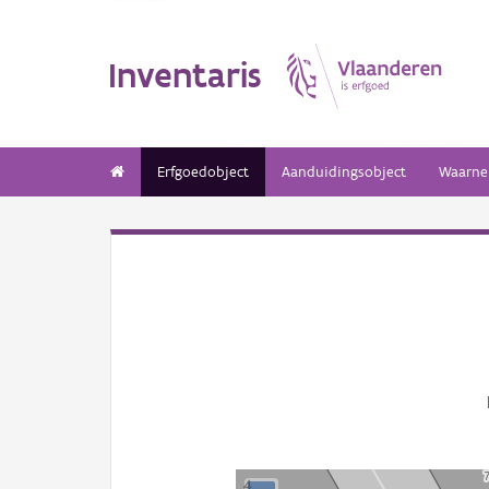
Inventaris
Erfgoedobject
Aanduidingsobject
Waarne