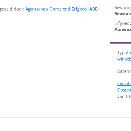
Bewarin
gesteld door:
Agentschap Onroerend Erfgoed (AOE)
Bewaar
Erfgoed
Aanwez
Typolo
winkel
Dateri
Invent
Ooste
van
01