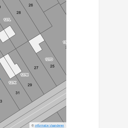
©
Informatie Vlaanderen