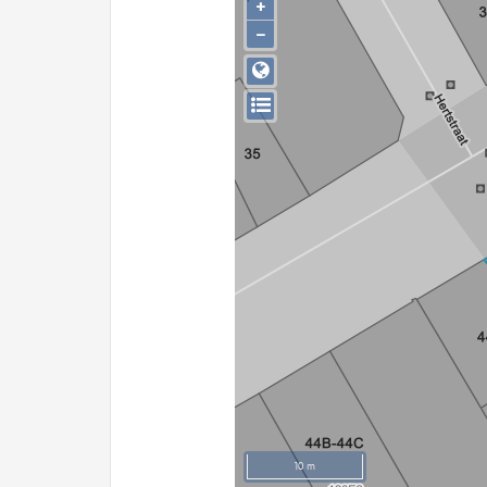
+
−
10 m