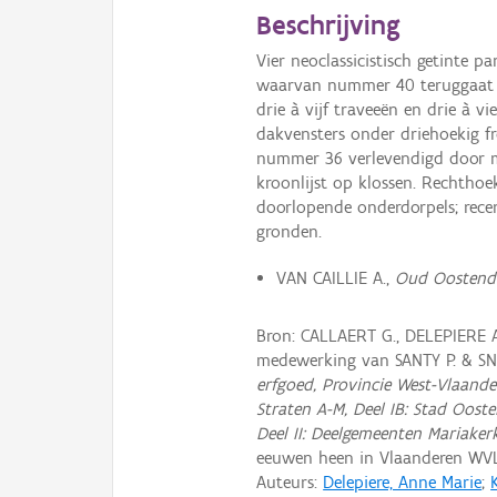
Beschrijving
Vier neoclassicistisch getinte p
waarvan nummer 40 teruggaat o
drie à vijf traveeën en drie à
dakvensters onder driehoekig fro
nummer 36 verlevendigd door mi
kroonlijst op klossen. Rechthoe
doorlopende onderdorpels; rece
gronden.
VAN CAILLIE A.,
Oud Oostende
Bron: CALLAERT G., DELEPIERE 
medewerking van SANTY P. & S
erfgoed, Provincie West-Vlaande
Straten A-M, Deel IB: Stad Oost
Deel II: Deelgemeenten Mariaker
eeuwen heen in Vlaanderen WV
Auteurs:
Delepiere, Anne Marie
;