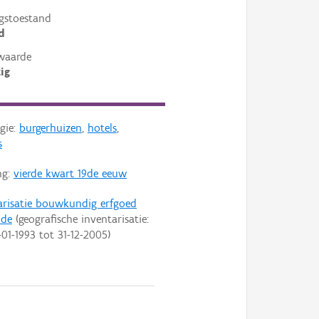
gstoestand
d
waarde
ig
gie:
burgerhuizen
,
hotels
,
s
ng:
vierde kwart 19de eeuw
arisatie bouwkundig erfgoed
nde
(geografische inventarisatie:
-01-1993
tot
31-12-2005
)