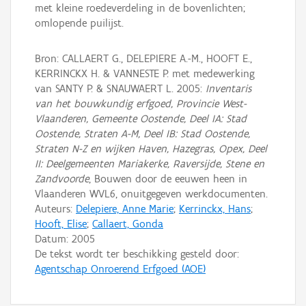
met kleine roedeverdeling in de bovenlichten;
omlopende puilijst.
Bron: CALLAERT G., DELEPIERE A.-M., HOOFT E.,
KERRINCKX H. & VANNESTE P. met medewerking
van SANTY P. & SNAUWAERT L. 2005:
Inventaris
van het bouwkundig erfgoed, Provincie West-
Vlaanderen, Gemeente Oostende, Deel IA: Stad
Oostende, Straten A-M, Deel IB: Stad Oostende,
Straten N-Z en wijken Haven, Hazegras, Opex, Deel
II: Deelgemeenten Mariakerke, Raversijde, Stene en
Zandvoorde
, Bouwen door de eeuwen heen in
Vlaanderen WVL6, onuitgegeven werkdocumenten.
Auteurs:
Delepiere, Anne Marie
;
Kerrinckx, Hans
;
Hooft, Elise
;
Callaert, Gonda
Datum:
2005
De tekst wordt ter beschikking gesteld door:
Agentschap Onroerend Erfgoed (AOE)