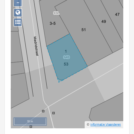
−
Persoon of collectief
Downloads
Hergebruik
Aanmelden
10 m
©
Informatie Vlaanderen