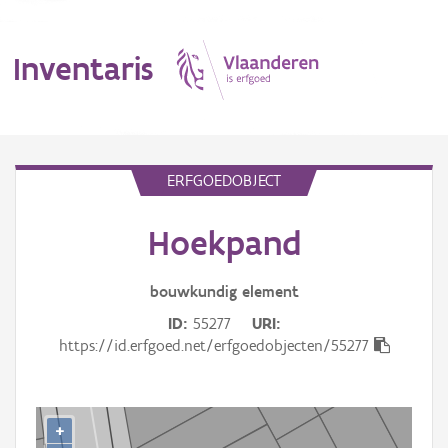
Inventaris
MENU
ERFGOEDOBJECT
Hoekpand
Erfgoedobject
Aanduidingsobject
bouwkundig
element
ID
55277
URI
Waarneming
https://id.erfgoed.net/erfgoedobjecten/55277
Thema
Gebeurtenis
+