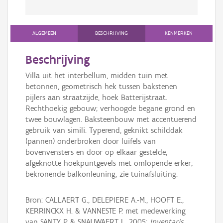
ALGEMEEN
BESCHRIJVING
KENMERKEN
Beschrijving
Villa uit het interbellum, midden tuin met
betonnen, geometrisch hek tussen bakstenen
pijlers aan straatzijde, hoek Batterijstraat.
Rechthoekig gebouw; verhoogde begane grond en
twee bouwlagen. Baksteenbouw met accentuerend
gebruik van simili. Typerend, geknikt schilddak
(pannen) onderbroken door luifels van
bovenvensters en door op elkaar gestelde,
afgeknotte hoekpuntgevels met omlopende erker;
bekronende balkonleuning, zie tuinafsluiting.
Bron: CALLAERT G., DELEPIERE A.-M., HOOFT E.,
KERRINCKX H. & VANNESTE P. met medewerking
van SANTY P. & SNAUWAERT L. 2005:
Inventaris