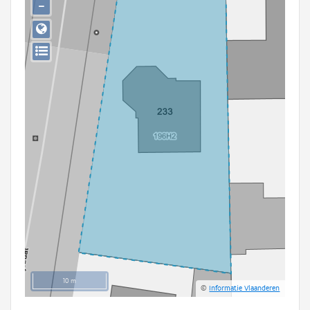
−
Persoon of collectief
Downloads
Hergebruik
Aanmelden
10 m
©
Informatie Vlaanderen