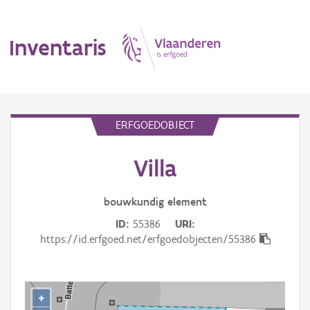
Inventaris
MENU
ERFGOEDOBJECT
Villa
Erfgoedobject
Aanduidingsobject
bouwkundig
element
ID
55386
URI
Waarneming
https://id.erfgoed.net/erfgoedobjecten/55386
Thema
Gebeurtenis
+