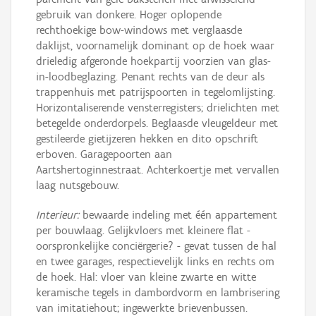
gebruik van donkere. Hoger oplopende
rechthoekige bow-windows met verglaasde
daklijst, voornamelijk dominant op de hoek waar
drieledig afgeronde hoekpartij voorzien van glas-
in-loodbeglazing. Penant rechts van de deur als
trappenhuis met patrijspoorten in tegelomlijsting.
Horizontaliserende vensterregisters; drielichten met
betegelde onderdorpels. Beglaasde vleugeldeur met
gestileerde gietijzeren hekken en dito opschrift
erboven. Garagepoorten aan
Aartshertoginnestraat. Achterkoertje met vervallen
laag nutsgebouw.
Interieur:
bewaarde indeling met één appartement
per bouwlaag. Gelijkvloers met kleinere flat -
oorspronkelijke conciërgerie? - gevat tussen de hal
en twee garages, respectievelijk links en rechts om
de hoek. Hal: vloer van kleine zwarte en witte
keramische tegels in dambordvorm en lambrisering
van imitatiehout; ingewerkte brievenbussen.