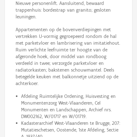
Nieuwe personenlift. Aansluitend, bewaard
trappenhuis: bordestrap van granito; gesloten
leuningen.
Appartementen op de bovenverdiepingen met
vertrekken U-vormig gegroepeerd rondom de hal
met parketvloer en lambrisering van imitatiehout.
Ruim verlichte leefruimte ter hoogte van de
afgeronde hoek, door middel van rondboog
verdeeld in twee; verzorgde parketvloer en
radiatorkasten; bakstenen schouwmantel. Deels
betegelde keuken met balkonnetje uitziend op de
achterkoer.
Afdeling Ruimtelijke Ordening, Huisvesting en
Monumentenzorg West-Vlaanderen, Cel
Monumenten en Landschappen, Archief nrs.
DW002162, W/01717 en W/01719.
Kadasterarchief West-Vlaanderen te Brugge, 207:
Mutatieschetsen, Oostende, 1ste Afdeling, Sectie
A, 1937/40.