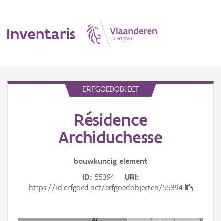
Inventaris
MENU
ERFGOEDOBJECT
Résidence
Erfgoedobject
Archiduchesse
Aanduidingsobject
bouwkundig
element
Waarneming
ID
55394
URI
Thema
https://id.erfgoed.net/erfgoedobjecten/55394
Gebeurtenis