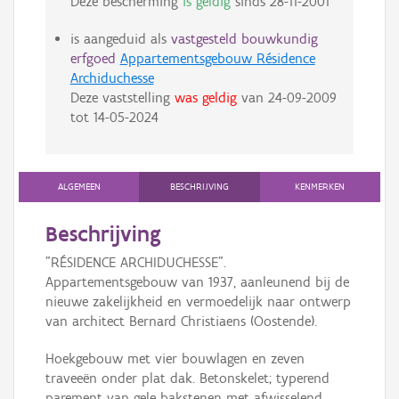
Deze bescherming
is geldig
sinds
28-11-2001
is aangeduid als
vastgesteld bouwkundig
erfgoed
Appartementsgebouw Résidence
Archiduchesse
Deze vaststelling
was geldig
van
24-09-2009
tot
14-05-2024
ALGEMEEN
BESCHRIJVING
KENMERKEN
Beschrijving
"RÉSIDENCE ARCHIDUCHESSE".
Appartementsgebouw van 1937, aanleunend bij de
nieuwe zakelijkheid en vermoedelijk naar ontwerp
van architect Bernard Christiaens (Oostende).
Hoekgebouw met vier bouwlagen en zeven
traveeën onder plat dak. Betonskelet; typerend
parement van gele bakstenen met afwisselend