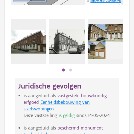
©
Informatie Vlaanderen
Beki
bee
bee
Juridische gevolgen
is aangeduid als
vastgesteld bouwkundig
erfgoed
Eenheidsbebouwing van
stadswoningen
Deze vaststelling
is geldig
sinds
14-05-2024
is aangeduid als
beschermd monument