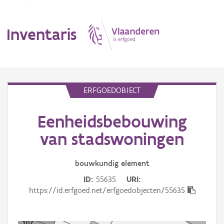
Inventaris
MENU
ERFGOEDOBJECT
Eenheidsbebouwing
Erfgoedobject
van stadswoningen
Aanduidingsobject
bouwkundig
element
Waarneming
ID
55635
URI
Thema
https://id.erfgoed.net/erfgoedobjecten/55635
Gebeurtenis