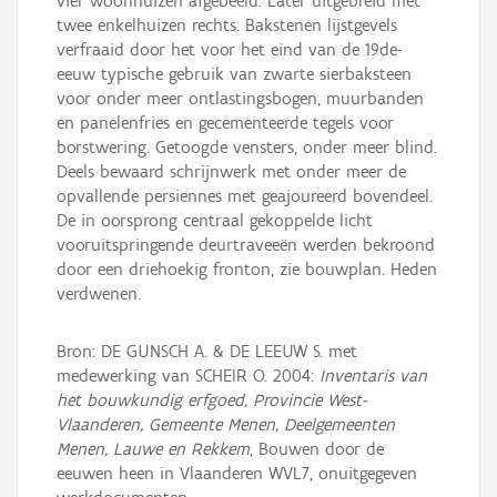
vier woonhuizen afgebeeld. Later uitgebreid met
twee enkelhuizen rechts. Bakstenen lijstgevels
verfraaid door het voor het eind van de 19de-
eeuw typische gebruik van zwarte sierbaksteen
voor onder meer ontlastingsbogen, muurbanden
en panelenfries en gecementeerde tegels voor
borstwering. Getoogde vensters, onder meer blind.
Deels bewaard schrijnwerk met onder meer de
opvallende persiennes met geajoureerd bovendeel.
De in oorsprong centraal gekoppelde licht
vooruitspringende deurtraveeën werden bekroond
door een driehoekig fronton, zie bouwplan. Heden
verdwenen.
Bron: DE GUNSCH A. & DE LEEUW S. met
medewerking van SCHEIR O. 2004:
Inventaris van
het bouwkundig erfgoed, Provincie West-
Vlaanderen, Gemeente Menen, Deelgemeenten
Menen, Lauwe en Rekkem
, Bouwen door de
eeuwen heen in Vlaanderen WVL7, onuitgegeven