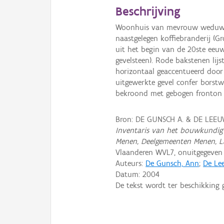
Beschrijving
Woonhuis van mevrouw weduwe 
naastgelegen koffiebranderij (G
uit het begin van de 20ste eeuw
gevelsteen). Rode bakstenen lij
horizontaal geaccentueerd door 
uitgewerkte gevel confer borstw
bekroond met gebogen fronton 
Bron: DE GUNSCH A. & DE LEEUW
Inventaris van het bouwkundig 
Menen, Deelgemeenten Menen, 
Vlaanderen WVL7, onuitgegeve
Auteurs:
De Gunsch, Ann
;
De Lee
Datum:
2004
De tekst wordt ter beschikking 