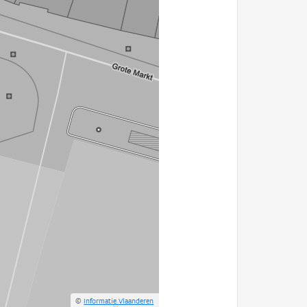
©
Informatie Vlaanderen