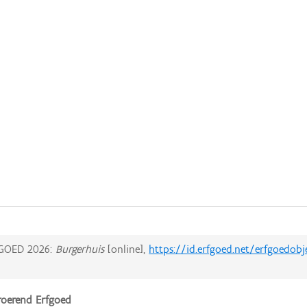
GOED 2026:
Burgerhuis
[online],
https://id.erfgoed.net/erfgoedob
oerend Erfgoed