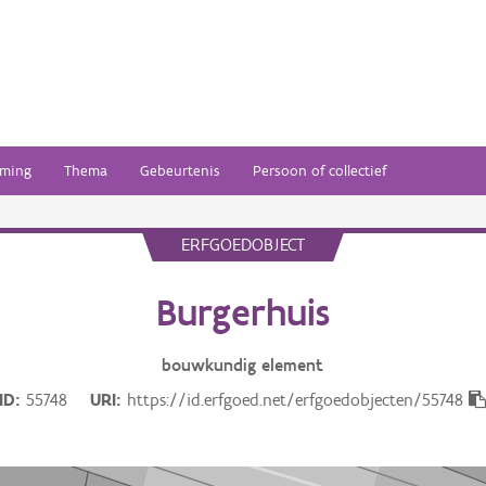
ming
Thema
Gebeurtenis
Persoon of collectief
ERFGOEDOBJECT
Burgerhuis
bouwkundig
element
ID
55748
URI
https://id.erfgoed.net/erfgoedobjecten/55748