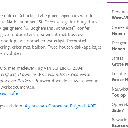
Provinci
dokter Debacker-Tyberghien, eigenaars van de
West-V
rote Markt nummer 15). Eclectisch getint burgerhuis
Gemeen
, gesigneerd "G. Boghemans Architecte" (confer
Menen
stgevel, natuurstenen parement met bossage,
doorlopende dorpel en waterlijst. Decoratief
Deelgem
ering, erker met balkon. Twee houten dakkapelletjes
Menen
en voluten.
Straat
Grote 
 S. met medewerking van SCHEIR O. 2004:
Locatie
erfgoed, Provincie West-Vlaanderen, Gemeente
Grote M
Lauwe en Rekkem
, Bouwen door de eeuwen heen in
n werkdocumenten.
Nauwkeu
uw, Sofie
Tot op
Oppervl
gesteld door:
Agentschap Onroerend Erfgoed (AOE)
252m²
Bewarin
Bewaar