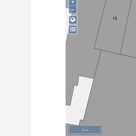
+
−
10 m