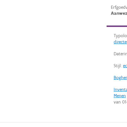
Erfgoed
Aanwez
Typolo
direct
Dateri
Stijl:
ec
Boghe
Invent
Menen
van
01