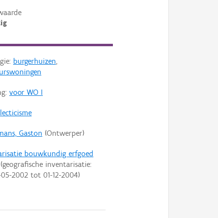
waarde
ig
gie:
burgerhuizen
,
eurswoningen
ng:
voor WO I
lecticisme
mans, Gaston
(Ontwerper)
arisatie bouwkundig erfgoed
(geografische inventarisatie:
-05-2002
tot
01-12-2004
)