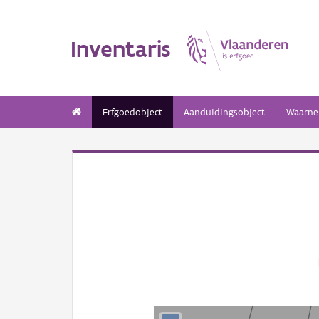
Inventaris
Erfgoedobject
Aanduidingsobject
Waarne