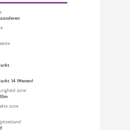
e
laanderen
te
eente
Markt
arkt 14 (Menen)
righeid zone
 15m
akte zone
gstoestand
d